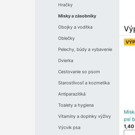
Hračky
Misky a zásobníky
Výp
Obojky a vodítka
Oblečky
VÝP
Pelechy, búdy a vybavenie
Dvierka
Cestovanie so psom
Starostlivosť a kozmetika
Antiparazitiká
Toalety a hygiena
Misk
Vitamíny a doplnky výživy
psí 
1,40
Výcvik psa