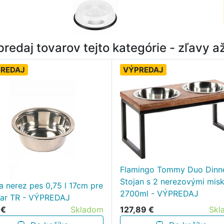
redaj tovarov tejto kategórie - zľavy 
REDAJ
VÝPREDAJ
Flamingo Tommy Duo Dinn
Stojan s 2 nerezovými mis
a nerez pes 0,75 l 17cm pre
2700ml - VÝPREDAJ
bar TR - VÝPREDAJ
127,89 €
Skl
 €
Skladom