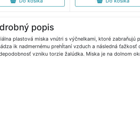
Do košíka
Do košíka
drobný popis
iálna plastová miska vnútri s výčnelkami, ktoré zabraňujú ps
ádza ik nadmernému prehĺtaní vzduch a následná ťažkosť o
depodobnosť vzniku torzie žalúdka. Miska je na dolnom o