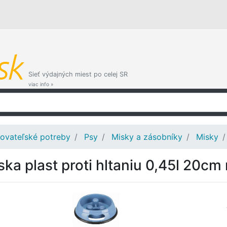
Sieť výdajných miest po celej SR
viac info »
ovateľské potreby
Psy
Misky a zásobníky
Misky
ska plast proti hltaniu 0,45l 20cm