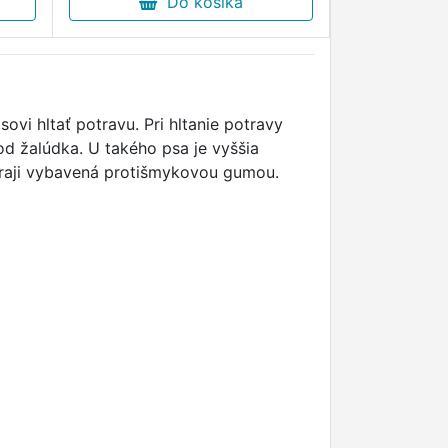
Do košíka
ovi hltať potravu. Pri hltanie potravy
d žalúdka. U takého psa je vyššia
kraji vybavená protišmykovou gumou.