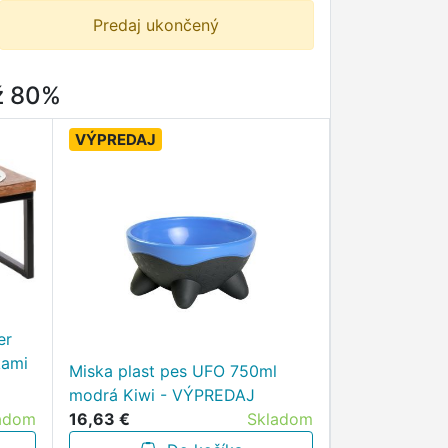
Predaj ukončený
až 80%
VÝPREDAJ
er
kami
Miska plast pes UFO 750ml
modrá Kiwi - VÝPREDAJ
adom
16,63 €
Skladom