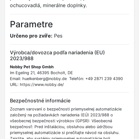
ochucovadlá, minerálne doplnky.
Parametre
Určeno pro zvíře:
Pes
Výrobca/dovozca podľa nariadenia (EU)
2023/988
Nobby Pet Shop Gmbh
Im Egeling 21, 46395 Bocholt, DE
Email: huelkenberg@nobby.de Telefón: +49 2871 239 4390
URL: https://www.nobby.de/
Bezpečnostné informácie
Zoznam varovaní o bezpečnosti priemyselnej automatizácie
založený na požiadavkách nariadenia (EÚ) 2023/988 o
všeobecnej bezpečnosti výrobkov (GPSR): Všeobecná
bezpečnosť: Pred inštaláciou, obsluhou alebo údržbou
priemyselnej automatizácie si prečítajte návod na obsluhu.
Zaistite, aby systémy priemyselnej automatizácie boli