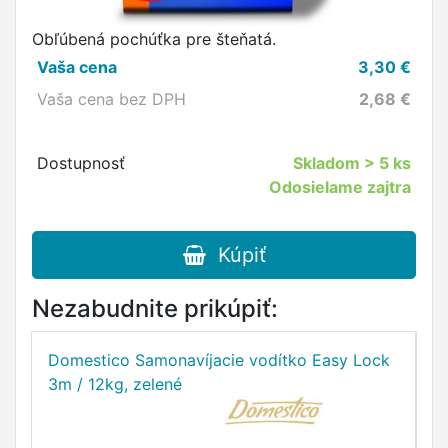
Obľúbená pochúťka pre šteňatá.
Vaša cena
3,30
€
Vaša cena bez DPH
2,68
€
Dostupnosť
Skladom
> 5 ks
Odosielame zajtra
Kúpiť
Nezabudnite prikúpiť:
Domestico Samonavíjacie vodítko Easy Lock
D
3m / 12kg, zelené
5m