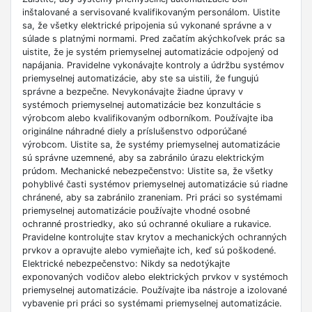
inštalované a servisované kvalifikovaným personálom. Uistite
sa, že všetky elektrické pripojenia sú vykonané správne a v
súlade s platnými normami. Pred začatím akýchkoľvek prác sa
uistite, že je systém priemyselnej automatizácie odpojený od
napájania. Pravidelne vykonávajte kontroly a údržbu systémov
priemyselnej automatizácie, aby ste sa uistili, že fungujú
správne a bezpečne. Nevykonávajte žiadne úpravy v
systémoch priemyselnej automatizácie bez konzultácie s
výrobcom alebo kvalifikovaným odborníkom. Používajte iba
originálne náhradné diely a príslušenstvo odporúčané
výrobcom. Uistite sa, že systémy priemyselnej automatizácie
sú správne uzemnené, aby sa zabránilo úrazu elektrickým
prúdom. Mechanické nebezpečenstvo: Uistite sa, že všetky
pohyblivé časti systémov priemyselnej automatizácie sú riadne
chránené, aby sa zabránilo zraneniam. Pri práci so systémami
priemyselnej automatizácie používajte vhodné osobné
ochranné prostriedky, ako sú ochranné okuliare a rukavice.
Pravidelne kontrolujte stav krytov a mechanických ochranných
prvkov a opravujte alebo vymieňajte ich, keď sú poškodené.
Elektrické nebezpečenstvo: Nikdy sa nedotýkajte
exponovaných vodičov alebo elektrických prvkov v systémoch
priemyselnej automatizácie. Používajte iba nástroje a izolované
vybavenie pri práci so systémami priemyselnej automatizácie.