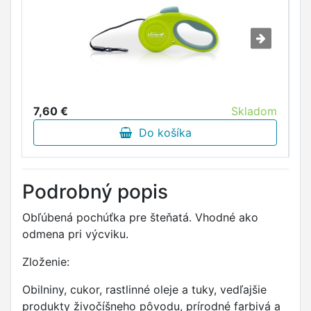
7,60 €
Skladom
8
Do košíka
Podrobný popis
Obľúbená pochúťka pre šteňatá. Vhodné ako
odmena pri výcviku.
Zloženie:
Obilniny, cukor, rastlinné oleje a tuky, vedľajšie
produkty živočíšneho pôvodu, prírodné farbivá a