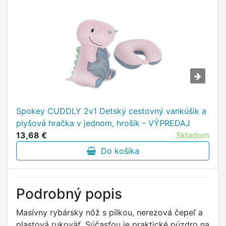
Spokey CUDDLY 2v1 Detský cestovný vankúšik a
plyšová hračka v jednom, hrošík - VÝPREDAJ
13,68 €
Skladom
Do košíka
Podrobný popis
Masívny rybársky nôž s pílkou, nerezová čepeľ a
plastová rukoväť. Súčasťou je praktické púzdro na