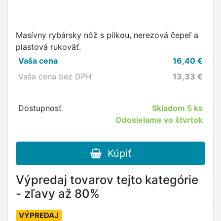
Masívny rybársky nôž s pílkou, nerezová čepeľ a
plastová rukoväť.
Vaša cena
16,40
€
Vaša cena bez DPH
13,33
€
Dostupnosť
Skladom
5 ks
Odosielame vo štvrtok
Kúpiť
Výpredaj tovarov tejto kategórie
- zľavy až 80%
VÝPREDAJ