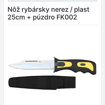
Nôž rybársky nerez / plast
25cm + púzdro FK002