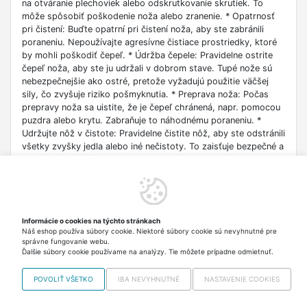
na otváranie plechoviek alebo odskrutkovanie skrutiek. To
môže spôsobiť poškodenie noža alebo zranenie. * Opatrnosť
pri čistení: Buďte opatrní pri čistení noža, aby ste zabránili
poraneniu. Nepoužívajte agresívne čistiace prostriedky, ktoré
by mohli poškodiť čepeľ. * Údržba čepele: Pravidelne ostrite
čepeľ noža, aby ste ju udržali v dobrom stave. Tupé nože sú
nebezpečnejšie ako ostré, pretože vyžadujú použitie väčšej
sily, čo zvyšuje riziko pošmyknutia. * Preprava noža: Počas
prepravy noža sa uistite, že je čepeľ chránená, napr. pomocou
puzdra alebo krytu. Zabraňuje to náhodnému poraneniu. *
Udržujte nôž v čistote: Pravidelne čistite nôž, aby ste odstránili
všetky zvyšky jedla alebo iné nečistoty. To zaisťuje bezpečné a
hygienické používanie. * Neupravujte nôž: Nesnažte sa nôž
upravovať ani ho opravovať sami, ak nemáte zodpovedajúce
zručnosti. To môže spôsobiť poškodenie noža alebo zranenie.
* Upozornenie pre deti: Nože sú určené iba pre dospelých.
Nedovoľte deťom používať nože bez dozoru. * Likvidácia:
Informácie o cookies na týchto stránkach
Opotrebované alebo poškodené nože je potrebné likvidovať
Náš eshop používa súbory cookie. Niektoré súbory cookie sú nevyhnutné pre
bezpečným spôsobom, aby sa zabránilo náhodnému
správne fungovanie webu.
poraneniu.
Ďalšie súbory cookie používame na analýzy. Tie môžete prípadne odmietnuť.
POVOLIŤ VŠETKO
IBA NEVYHNUTNÉ
NASTAVENIE COOKIES
Copyright © 2012-2026 VISO TRADE s.r.o.,
info@vrabciak.sk