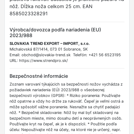
nôž. Dĺžka noža celkom 25 cm. EAN
8585023328291
Výrobca/dovozca podľa nariadenia (EU)
2023/988
SLOVAKIA TREND EXPORT – IMPORT, s.r.o.
Michalovská 87/1414, 073 01 Sobrance, SK
Email: obchod@slovakia-trend.sk Telefón: +421 56 6523195
URL: https://www.strendpro.sk/
Bezpečnostné informácie
Zoznam varovaní týkajúcich sa bezpečnosti nožov vychádza z
požiadaviek nariadenia (EÚ) 2023/988 o všeobecnej
bezpečnosti výrobkov (GPSR): * Riziko poranenia: Používajte
nôž opatrne a vždy ho držte za rukoväť. Čepeľ je veľmi ostrá a
môže spôsobiť vážne poranenie. Nesnažte sa chytiť padajúci
nôž. * Bezpečné skladovanie: Nôž by mal byť skladovaný na
bezpečnom mieste, mimo dosahu detí a neoprávnených osôb.
Používajte kryt na čepeľ, ak je k dispozícii. * Použitie podľa
účelu: Nepoužívajte nôž na účely, na ktoré nie je určený, napr.