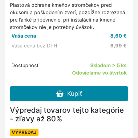
Plastová ochrana kmeňov stromčekov pred
okusom a poškodením zverí, pozdĺžne rozrezaná
pre ľahké pripevnenie, pri inštalácii na kmene
stromčekov nie je potrebný úväzok.
Vaša cena
8,60
€
Vaša cena bez DPH
6,99
€
Dostupnosť
Skladom
> 5 ks
Odosielame vo štvrtok
Kúpiť
Výpredaj tovarov tejto kategórie
- zľavy až 80%
VÝPREDAJ