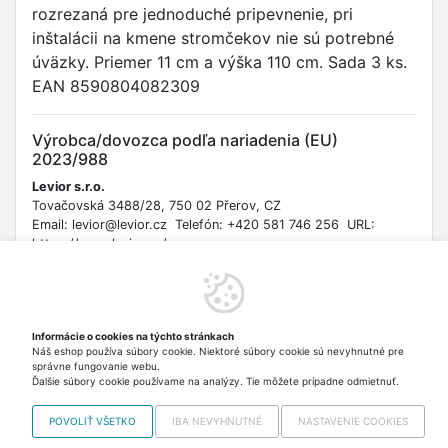
rozrezaná pre jednoduché pripevnenie, pri
inštalácii na kmene stromčekov nie sú potrebné
úväzky. Priemer 11 cm a výška 110 cm. Sada 3 ks.
EAN 8590804082309
Výrobca/dovozca podľa nariadenia (EU)
2023/988
Levior s.r.o.
Tovačovská 3488/28, 750 02 Přerov, CZ
Email: levior@levior.cz Telefón: +420 581 746 256 URL:
https://www.levior.cz/
Bezpečnostné informácie
Bezpečnostné upozornenie podľa nariadenia (EÚ) 2023/988 o
Informácie o cookies na týchto stránkach
všeobecnej bezpečnosti výrobkov: Používajte výhradne na
Náš eshop používa súbory cookie. Niektoré súbory cookie sú nevyhnutné pre
určený účel. Uchovávajte mimo dosahu detí. Dodržiavajte
správne fungovanie webu.
pokyny výrobcu. Nepoužívajte poškodený výrobok.
Ďalšie súbory cookie používame na analýzy. Tie môžete prípadne odmietnuť.
POVOLIŤ VŠETKO
IBA NEVYHNUTNÉ
NASTAVENIE COOKIES
Copyright © 2012-2026 VISO TRADE s.r.o.,