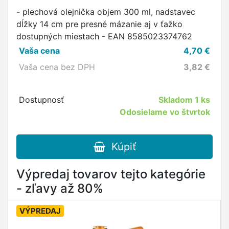
- plechová olejnička objem 300 ml, nadstavec
dĺžky 14 cm pre presné mázanie aj v ťažko
dostupných miestach - EAN 8585023374762
Vaša cena
4,70
€
Vaša cena bez DPH
3,82
€
Dostupnosť
Skladom
1 ks
Odosielame vo štvrtok
Kúpiť
Výpredaj tovarov tejto kategórie
- zľavy až 80%
VÝPREDAJ