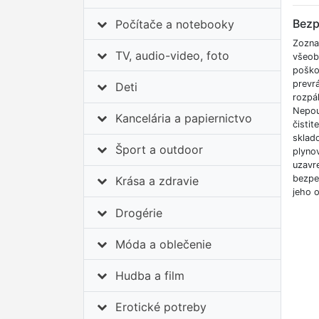
Bezp
Počítače a notebooky
Zozna
TV, audio-video, foto
všeob
poškod
prevrá
Deti
rozpál
Nepou
Kancelária a papiernictvo
čistit
sklado
Šport a outdoor
plynov
uzavr
bezpe
Krása a zdravie
jeho 
Drogérie
Móda a oblečenie
Hudba a film
Erotické potreby