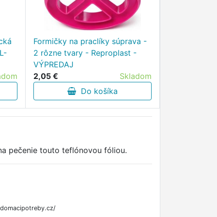
cká
Formičky na praclíky súprava -
L-
2 rôzne tvary - Reproplast -
VÝPREDAJ
adom
2,05 €
Skladom
Do košíka
a pečenie touto teflónovou fóliou.
ndomacipotreby.cz/