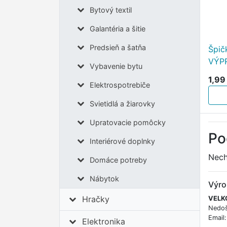
Bytový textil
Galantéria a šitie
Predsieň a šatňa
Špič
VÝP
Vybavenie bytu
1,99
Elektrospotrebiče
Svietidlá a žiarovky
Upratovacie pomôcky
Po
Interiérové doplnky
Nech
Domáce potreby
Nábytok
Výro
Hračky
VELKO
Nedoš
Email
Elektronika