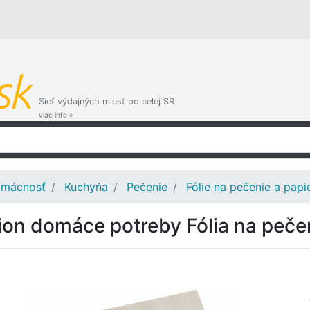
Sieť výdajných miest po celej SR
viac info »
mácnosť
Kuchyňa
Pečenie
Fólie na pečenie a papi
ion domáce potreby Fólia na peč