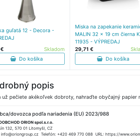
Miska na zapekanie kerami
ka guľatá 12 - Decora -
MALIN 32 x 19 cm čierna K
REDAJ
11935 - VÝPREDAJ
 €
Skladom
29,71 €
Skl
Do košíka
Do košíka
drobný popis
 už pečiete akékoľvek dobroty, nahraďte obyčajný papier n
bca/dovozca podľa nariadenia (EU) 2023/988
OBCHOD ORION spol.s.r.o.
ín 132, 570 01 Litomyšl, CZ
: info@oriongroup.cz Telefón: +420 469 770 088 URL: https://www.orio