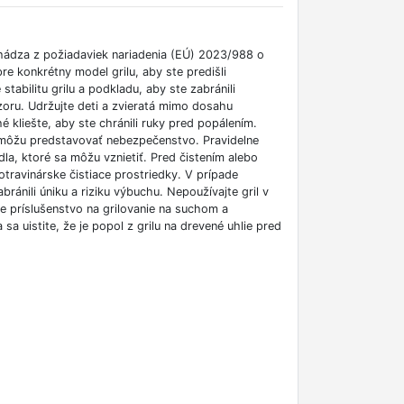
chádza z požiadaviek nariadenia (EÚ) 2023/988 o
e konkrétny model grilu, aby ste predišli
tabilitu grilu a podkladu, aby ste zabránili
ozoru. Udržujte deti a zvieratá mimo dosahu
é kliešte, aby ste chránili ruky pred popálením.
é môžu predstavovať nebezpečenstvo. Pravidelne
edla, ktoré sa môžu vznietiť. Pred čistením alebo
potravinárske čistiace prostriedky. V prípade
bránili úniku a riziku výbuchu. Nepoužívajte gril v
e príslušenstvo na grilovanie na suchom a
 uistite, že je popol z grilu na drevené uhlie pred