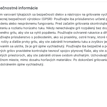
ečnostné informácie
m varovaní týkajúcich sa bezpečnosti dielov a nástrojov na grilovanie vy
ecnej bezpečnosti výrobkov (GPSR): Používajte iba príslušenstvo určené pr
eniu alebo nesprávnemu fungovaniu. Pred začatím grilovania skontrolujte s
teniu a rozliatiu horúceho tuku. Nikdy nenechávajte gril rozpálený bez d
eného grilu, aby ste sa vyhli popáleniu. Používajte ochranné rukavice a dlh
žívajte príslušenstvo s poškodením, ako sú praskliny, ostré hrany, ktor
e rošty a ďalšie prvky grilu, aby ste zabránili hromadeniu tuku a zvyškov j
vaním sa uistite, že je gril úplne vychladnutý. Používajte iba bezpečné a 
ých grilov pravidelne kontrolujte tesnosť spojov plynovej fľaše, aby ste za
etých priestoroch, aby ste zabránili otrave oxidom uhoľnatým. Uchovávajt
čnom mieste, mimo dosahu horľavých materiálov. Po dokončení grilovania sa
odstránením úplne vychladnutý.