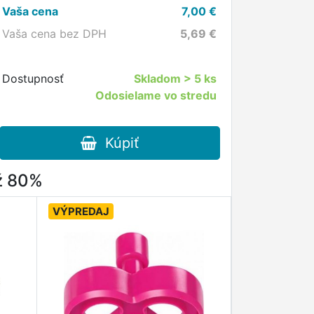
Vaša cena
7,00
€
Vaša cena bez DPH
5,69
€
Dostupnosť
Skladom
> 5 ks
Odosielame vo stredu
Kúpiť
až 80%
VÝPREDAJ