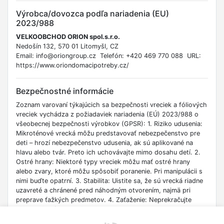
Výrobca/dovozca podľa nariadenia (EU)
2023/988
VELKOOBCHOD ORION spol.s.r.o.
Nedošín 132, 570 01 Litomyšl, CZ
Email: info@oriongroup.cz Telefón: +420 469 770 088 URL:
https://www.oriondomacipotreby.cz/
Bezpečnostné informácie
Zoznam varovaní týkajúcich sa bezpečnosti vreciek a fóliových
vreciek vychádza z požiadaviek nariadenia (EÚ) 2023/988 o
všeobecnej bezpečnosti výrobkov (GPSR): 1. Riziko udusenia:
Mikroténové vrecká môžu predstavovať nebezpečenstvo pre
deti – hrozí nebezpečenstvo udusenia, ak sú aplikované na
hlavu alebo tvár. Preto ich uchovávajte mimo dosahu detí. 2.
Ostré hrany: Niektoré typy vreciek môžu mať ostré hrany
alebo zvary, ktoré môžu spôsobiť poranenie. Pri manipulácii s
nimi buďte opatrní. 3. Stabilita: Uistite sa, že sú vrecká riadne
uzavreté a chránené pred náhodným otvorením, najmä pri
preprave ťažkých predmetov. 4. Zaťaženie: Neprekračujte
prípustné zaťaženie fóliových vreciek. 5. Skladovanie:
Nepoužité vrecká uchovávajte na suchom a chladnom mieste,