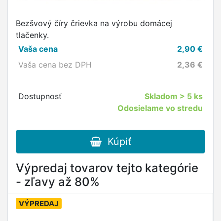
Bezšvový číry črievka na výrobu domácej
tlačenky.
Vaša cena
2,90
€
Vaša cena bez DPH
2,36
€
Dostupnosť
Skladom
> 5 ks
Odosielame vo stredu
Kúpiť
Výpredaj tovarov tejto kategórie
- zľavy až 80%
VÝPREDAJ