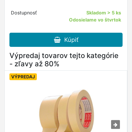
Dostupnosť
Skladom
> 5 ks
Odosielame vo štvrtok
Kúpiť
Výpredaj tovarov tejto kategórie
- zľavy až 80%
VÝPREDAJ