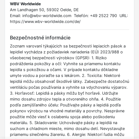
WBV Worldwide
Am Landhagen 50, 59302 Oelde, DE
Email: info@wbv-worldwide.com Telefón: +49 2522 790 URL:
https://www.wbv-worldwide.com/de/
Bezpečnostné informácie
Zoznam varovaní týkajúcich sa bezpečnosti lepiacich pások a
lepidiel vychádza z požiadaviek nariadenia (EÚ) 2023/988 o
všeobecnej bezpečnosti výrobkov (GPSR): 1. Riziko
podráždenia pokožky a očí: Vyhnite sa priamemu kontaktu
lepidla s pokožkou a očami. V prípade kontaktu dôkladne
umyte vodou a poraďte sa s lekárom. 2. Toxicita: Niektoré
lepidlá môžu obsahovať škodlivé látky. Zabezpečte dostatočnú
ventiláciu počas používania a vyhnite sa vdychovaniu výparov.
3. Horľavosť: Lepidlá a pásky môžu byť horľavé. Udržujte
mimo dosahu zdrojov tepla a otvoreného ohňa. 4. Použitie
podľa zamýšľaného účelu: Používajte pásky a lepidlá podľa
pokynov výrobcu na vhodné materiály a povrchy. Nesprávne
použitie môže viesť k oslabeniu spoja alebo poškodeniu
materiálu. 5. Skladovanie: Uchovávajte pásky a lepidlá na
suchom a chladnom mieste, mimo dosahu detí. Nevystavujte
priamemu slnečnému žiareniu. 6. Alergie: Niektorí ľudia môžu