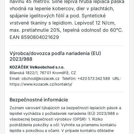
návinu 45 metrov. Silne lepivá hrubá lepiaca páska
vhodná na lepenie kobercov, dier v plachtách,
spájanie igelitových fólií a pod. Syntetické
vrstvené tkaniny s lepidlom. Lepivosť 12 N/cm,
max. pretiahnutie 20%, tepelná odolnosť do 60°C.
EAN 8590804021629
Výrobca/dovozca podľa nariadenia (EU)
2023/988
KOZÁČEK Velkoobchod s.r.o.
Bílanská 1822/1, 767 01 Kroměříž, CZ
Email: obchod@kozacek.cz Telefón: +420 573 342 589 URL:
https://www.kozacek.cz/kontakty/
Bezpečnostné informácie
Zoznam varovaní týkajúcich sa bezpečnosti lepiacich pások a
lepidiel vychádza z požiadaviek nariadenia (EÚ) 2023/988 o
všeobecnej bezpečnosti výrobkov (GPSR): 1. Riziko
podráždenia pokožky a očí: Vyhnite sa priamemu kontaktu
lepidla s pokožkou a očami. V prípade kontaktu dôkladne