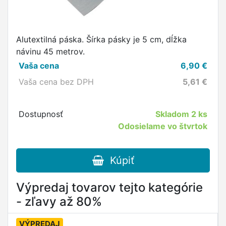
Alutextilná páska. Šírka pásky je 5 cm, dĺžka
návinu 45 metrov.
Vaša cena
6,90
€
Vaša cena bez DPH
5,61
€
Dostupnosť
Skladom
2 ks
Odosielame vo štvrtok
Kúpiť
Výpredaj tovarov tejto kategórie
- zľavy až 80%
VÝPREDAJ