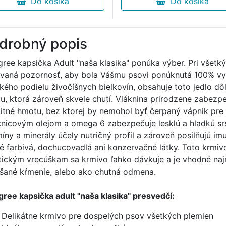
Do košíka
Do košíka
drobný popis
gree kapsička Adult "naša klasika" ponúka výber. Pri všet
vaná pozornosť, aby bola Vášmu psovi ponúknutá 100% vy
kého podielu živočíšnych bielkovín, obsahuje toto jedlo dô
vu, ktorá zároveň skvele chutí. Vláknina prirodzene zabezp
itné hmotu, bez ktorej by nemohol byť čerpaný vápnik pre s
čnicovým olejom a omega 6 zabezpečuje lesklú a hladkú srs
míny a minerály účely nutričný profil a zároveň posilňujú im
é farbivá, dochucovadlá ani konzervačné látky. Toto krmiv
tickým vrecúškam sa krmivo ľahko dávkuje a je vhodné najm
šané kŕmenie, alebo ako chutná odmena.
gree kapsička adult "naša klasika" presvedčí:
Delikátne krmivo pre dospelých psov všetkých plemien