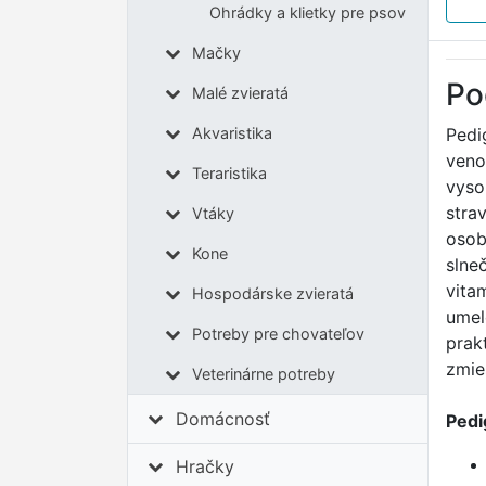
Ohrádky a klietky pre psov
Mačky
Po
Malé zvieratá
Pedi
Akvaristika
veno
Teraristika
vyso
stra
Vtáky
osob
Kone
slne
vita
Hospodárske zvieratá
umel
Potreby pre chovateľov
prak
zmie
Veterinárne potreby
Domácnosť
Pedi
Hračky