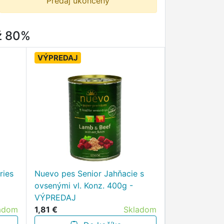
Predaj ukončený
až 80%
VÝPREDAJ
ries
Nuevo pes Senior Jahňacie s
ovsenými vl. Konz. 400g -
VÝPREDAJ
adom
1,81 €
Skladom