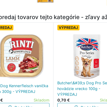
redaj tovarov tejto kategórie - zľavy 
REDAJ
VÝPREDAJ
Butcher\&#39;s Dog Pro Se
i Dog Kennerfleisch vanička
hovädzie vrecko 100g -
a 300g - VÝPREDAJ
VÝPREDAJ
 €
Skladom
0,70 €
Skl