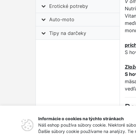
V om
Erotické potreby
Nutr
Vita
Auto-moto
meďn
mono
Tipy na darčeky
príc
S ho
Zlož
S ho
mäsa
vedľ
Pa
Urče
Informácie o cookies na týchto stránkach
Náš eshop používa súbory cookie. Niektoré súbo
Ďalšie súbory cookie používame na analýzy. Tie