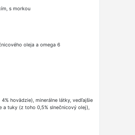
cím, s morkou
čnicového oleja a omega 6
4% hovädzie), minerálne látky, vedľajšie
 a tuky (z toho 0,5% slnečnicový olej),