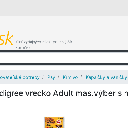
Sieť výdajných miest po celej SR
viac info »
ovateľské potreby
Psy
Krmivo
Kapsičky a vaničky
digree vrecko Adult mas.výber s 