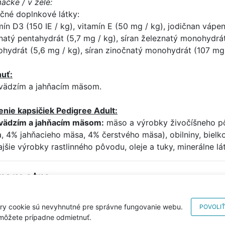
áčke / v želé:
ičné doplnkové látky:
mín D3 (150 IE / kg), vitamín E (50 mg / kg), jodičnan vápe
atý pentahydrát (5,7 mg / kg), síran železnatý monohydrát (
hydrát (5,6 mg / kg), síran zinočnatý monohydrát (107 mg 
huť:
vädzím a jahňacím mäsom.
enie kapsičiek Pedigree Adult:
vädzím a jahňacím mäsom:
mäso a výrobky živočíšneho p
, 4% jahňacieho mäsa, 4% čerstvého mäsa), obilniny, bielk
ajšie výrobky rastlinného pôvodu, oleje a tuky, minerálne lá
rametre
no pro zvíře:
Pes
ry cookie sú nevyhnutné pre správne fungovanie webu.
POVOLIŤ
 môžete prípadne odmietnuť.