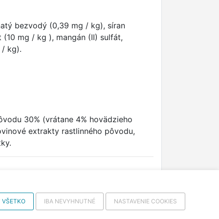
natý bezvodý (0,39 mg / kg), síran
10 mg / kg ), mangán (II) sulfát,
/ kg).
ôvodu 30% (vrátane 4% hovädzieho
ovinové extrakty rastlinného pôvodu,
tky.
 VŠETKO
IBA NEVYHNUTNÉ
NASTAVENIE COOKIES