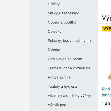
Hračky
Misky a zásobníky
Výp
Obojky a vodítka
VÝP
Oblečky
Pelechy, búdy a vybavenie
Dvierka
Cestovanie so psom
Starostlivosť a kozmetika
Antiparazitiká
Toalety a hygiena
Rint
jahň
Vitamíny a doplnky výživy
1,43
Výcvik psa