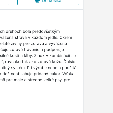
Do košíka
kých druhoch bola predovšetkým
vážená strava v každom jedle. Okrem
ležité živiny pre zdravú a vyváženú
ečuje zdravé trávenie a podporuje
ilné kosti a kĺby. Zinok v kombinácii so
ť, rovnako tak ako zdravú kožu. Ďalšie
unitný systém. Pri výrobe nebola použitá
o tiež neobsahuje pridaný cukor. Vďaka
ä pre malé a stredne veľké psy, pre