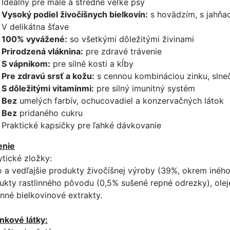
Ideálny pre malé a stredne veľké psy
Vysoký podiel živočíšnych bielkovín:
s hovädzím, s jahňa
V delikátna šťave
100% vyvážené:
so všetkými dôležitými živinami
Prirodzená vláknina:
pre zdravé trávenie
S vápnikom:
pre silné kosti a kĺby
Pre zdravú srsť a kožu:
s cennou kombináciou zinku, slne
S dôležitými vitamínmi:
pre silný imunitný systém
Bez
umelých farbív, ochucovadiel a konzervačných látok
Bez
pridaného cukru
Praktické kapsičky pre ľahké dávkovanie
enie
ytické zložky:
 a vedľajšie produkty živočíšnej výroby (39%, okrem iného 
ukty rastlinného pôvodu (0,5% sušené repné odrezky), oleje
inné bielkovinové extrakty.
nkové látky: