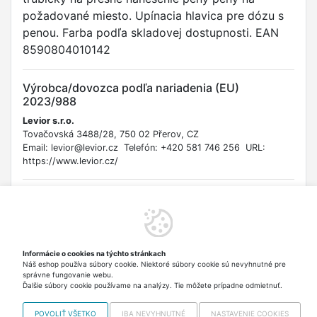
požadované miesto. Upínacia hlavica pre dózu s
penou. Farba podľa skladovej dostupnosti. EAN
8590804010142
Výrobca/dovozca podľa nariadenia (EU)
2023/988
Levior s.r.o.
Tovačovská 3488/28, 750 02 Přerov, CZ
Email: levior@levior.cz Telefón: +420 581 746 256 URL:
https://www.levior.cz/
Bezpečnostné informácie
Upozornenie: Používajte s opatrnosťou. Hrozí riziko poranenia
pri nesprávnej manipulácii. Pri práci s polyuretánovou penou
vždy dodržiavajte bezpečnostné pokyny výrobcu peny, vrátane
Informácie o cookies na týchto stránkach
použitia ochranných rukavíc, okuliarov a zabezpečenia
Náš eshop používa súbory cookie. Niektoré súbory cookie sú nevyhnutné pre
dostatočného vetrania. Pena môže dráždiť pokožku a dýchacie
správne fungovanie webu.
cesty. Uchovávajte mimo dosahu detí. Nie je určené pre deti.
Ďalšie súbory cookie používame na analýzy. Tie môžete prípadne odmietnuť.
POVOLIŤ VŠETKO
IBA NEVYHNUTNÉ
NASTAVENIE COOKIES