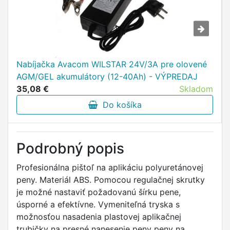
Nabíjačka Avacom WILSTAR 24V/3A pre olovené
AGM/GEL akumulátory (12-40Ah) - VÝPREDAJ
35,08 €
Skladom
Do košíka
Podrobný popis
Profesionálna pištoľ na aplikáciu polyuretánovej
peny. Materiál ABS. Pomocou regulačnej skrutky
je možné nastaviť požadovanú šírku pene,
úsporné a efektívne. Vymeniteľná tryska s
možnosťou nasadenia plastovej aplikačnej
trubičky na presné nanesenie peny peny na