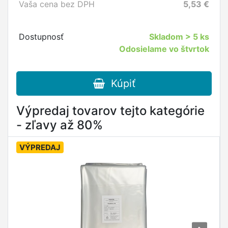
Vaša cena bez DPH
5,53
€
Dostupnosť
Skladom
> 5 ks
Odosielame vo štvrtok
Kúpiť
Výpredaj tovarov tejto kategórie
- zľavy až 80%
VÝPREDAJ