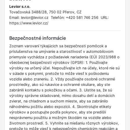
Levior s.r.o.
Tovačovská 3488/28, 750 02 Přerov, CZ
Email: levior@levior.cz Telefón: +420 581 746 256 URL:
https://www.levior.cz/
Bezpečnostné informácie
Zoznam varovaní týkajúcich sa bezpečnosti pomôcok a
príslušenstva na umývanie a starostlivosť v automobilovom
priemysle vychádza z požiadaviek nariadenia (EÚ) 2023/988 o
všeobecnej bezpečnosti výrobkov (GPSR): 1. Používajte
výrobky na určený účel. Nepoužívajte ich na účely, ktoré nie sú
v súlade s pokynmi, pretože to môže viesť k poškodeniu
vozidla alebo zraneniu. 2. Vždy používajte osobné ochranné
prostriedky, ako sú rukavice a ochranné okuliare, aby ste
zabránili kontaktu s pokožkou a očami. 3. Uistite sa, že sú
výrobky správne skladované, mimo dosahu detí a domácich
zvierat, na chladnom a suchom mieste, aby sa zabránilo
náhodnému požitiu alebo expozícii. 4. Skontrolujte etikety
výrobkov a postupujte podľa pokynov, aby ste predišli
nesprávnemu použitiu a možným škodám na vozidle alebo
životnom prostredí. 5. Vyhnite sa miešaniu rôznych výrobkov,
pretože to môže viesť k nebezpečným chemickým reakciám a