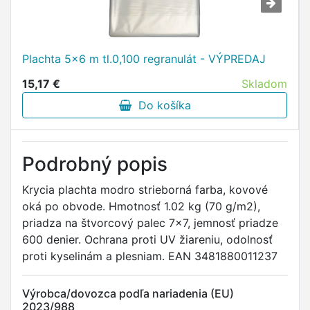
Plachta 5x6 m tl.0,100 regranulát - VÝPREDAJ
15,17 €
Skladom
Do košíka
Podrobný popis
Krycia plachta modro strieborná farba, kovové
oká po obvode. Hmotnosť 1.02 kg (70 g/m2),
priadza na štvorcový palec 7x7, jemnosť priadze
600 denier. Ochrana proti UV žiareniu, odolnosť
proti kyselinám a plesniam. EAN 3481880011237
Výrobca/dovozca podľa nariadenia (EU)
2023/988