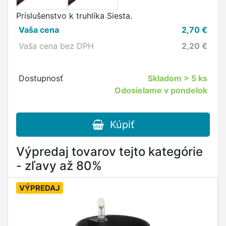
Príslušenstvo k truhlíka Siesta.
Vaša cena
2,70
€
Vaša cena bez DPH
2,20
€
Dostupnosť
Skladom
> 5 ks
Odosielame v pondelok
Kúpiť
Výpredaj tovarov tejto kategórie
- zľavy až 80%
VÝPREDAJ