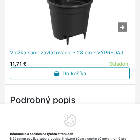
Vložka samozavlažovacia - 28 cm - VÝPREDAJ
11,71 €
Skladom
Do košíka
Podrobný popis
Popis:
Pomôcka na meranie hladiny vody v kvetináči.
materiál:
Informácie o cookies na týchto stránkach
Náš eshop používa súbory cookie. Niektoré súbory cookie sú nevyhnutné pre