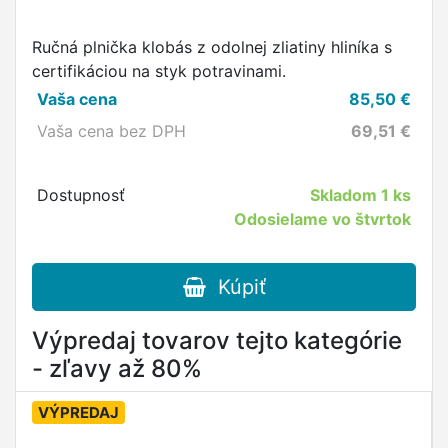
Ručná plnička klobás z odolnej zliatiny hliníka s
certifikáciou na styk potravinami.
Vaša cena
85,50
€
Vaša cena bez DPH
69,51
€
Dostupnosť
Skladom
1 ks
Odosielame vo štvrtok
Kúpiť
Výpredaj tovarov tejto kategórie
- zľavy až 80%
VÝPREDAJ