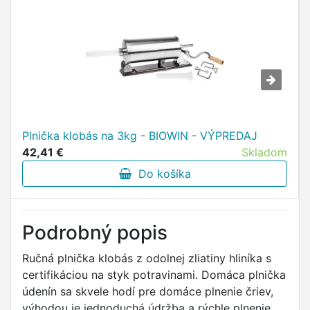
Plnička klobás na 3kg - BIOWIN - VÝPREDAJ
42,41 €
Skladom
Do košíka
Podrobný popis
Ručná plnička klobás z odolnej zliatiny hliníka s
certifikáciou na styk potravinami. Domáca plnička
údenín sa skvele hodí pre domáce plnenie čriev,
výhodou je jednoduchá údržba a rýchle plnenie.