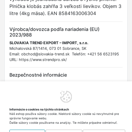
Plnička klobás zahŕňa 3 veľkosti lievikov. Objem 3
litre (4kg mäsa). EAN 8584163006304
Výrobca/dovozca podľa nariadenia (EU)
2023/988
SLOVAKIA TREND EXPORT – IMPORT, s.r.o.
Michalovská 87/1414, 073 01 Sobrance, SK
Email: obchod@slovakia-trend.sk Telefón: +421 56 6523195
URL: https://www.strendpro.sk/
Bezpečnostné informácie
Upozornenie: Hrozí riziko pricviknutia prstov a iných častí tela
pri manipulácii s pohyblivými časťami. Varovanie: Pred použitím
si pozorne prečítajte návod na obsluhu. Používajte s
opatrnosťou a dodržiavajte bezpečnostné pokyny výrobcu.
Uchovávajte mimo dosahu detí. Po použití dôkladne očistite.
Informácie o cookies na týchto stránkach
Výrobok je určený na styk s potravinami a spĺňa požiadavky
Náš eshop používa súbory cookie. Niektoré súbory cookie sú nevyhnutné pre
nariadenia (ES) č. 1935/2004. Vekové obmedzenie: Nie je
správne fungovanie webu.
určené pre deti. Len pre dospelých.
Ďalšie súbory cookie používame na analýzy. Tie môžete prípadne odmietnuť.