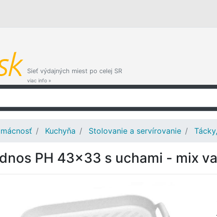
Sieť výdajných miest po celej SR
viac info »
mácnosť
Kuchyňa
Stolovanie a servírovanie
Tácky
dnos PH 43x33 s uchami - mix vari