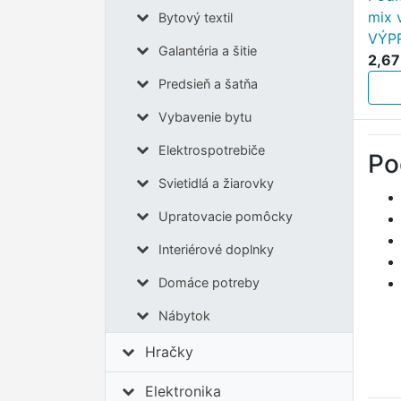
mix v
Bytový textil
VÝP
Galantéria a šitie
2,67
Predsieň a šatňa
Vybavenie bytu
Elektrospotrebiče
Po
Svietidlá a žiarovky
Upratovacie pomôcky
Interiérové doplnky
Domáce potreby
Nábytok
Hračky
Elektronika