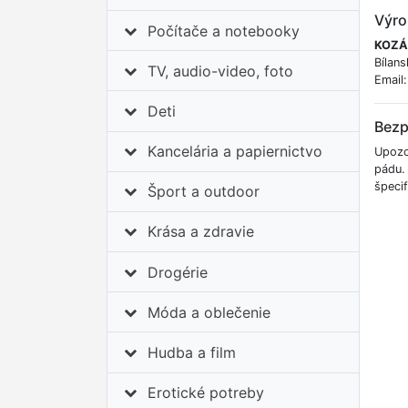
Výro
Počítače a notebooky
KOZÁČ
Bílans
TV, audio-video, foto
Email
Deti
Bezp
Kancelária a papiernictvo
Upozo
pádu.
špeci
Šport a outdoor
Krása a zdravie
Drogérie
Móda a oblečenie
Hudba a film
Erotické potreby