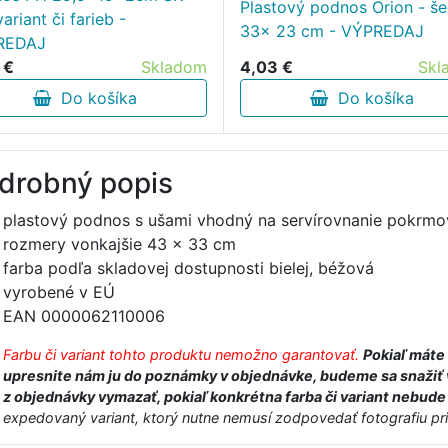
Plastový podnos Orion - še
ariant či farieb -
33x 23 cm - VÝPREDAJ
REDAJ
 €
Skladom
4,03 €
Skl
Do košíka
Do košíka
drobný popis
plastový podnos s ušami vhodný na servírovnanie pokrmov
rozmery vonkajšie 43 x 33 cm
farba podľa skladovej dostupnosti bielej, béžová
vyrobené v EÚ
EAN 0000062110006
Farbu či variant tohto produktu nemožno garantovať.
Pokiaľ máte 
upresnite nám ju do poznámky v objednávke, budeme sa snažiť v
z objednávky vymazať, pokiaľ konkrétna farba či variant nebude k
expedovaný variant, ktorý nutne nemusí zodpovedať fotografiu pri