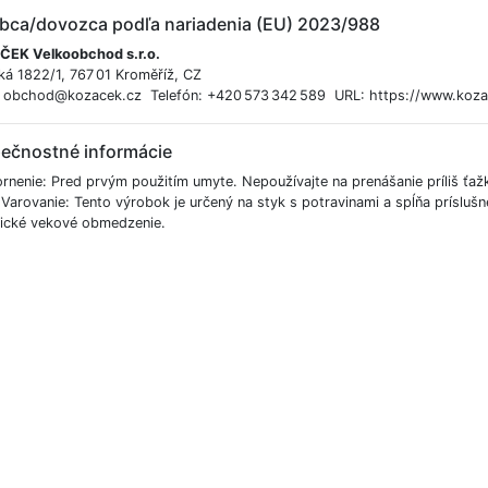
bca/dovozca podľa nariadenia (EU) 2023/988
EK Velkoobchod s.r.o.
ká 1822/1, 767 01 Kroměříž, CZ
: obchod@kozacek.cz Telefón: +420 573 342 589 URL: https://www.koza
ečnostné informácie
rnenie: Pred prvým použitím umyte. Nepoužívajte na prenášanie príliš ťaž
 Varovanie: Tento výrobok je určený na styk s potravinami a spĺňa príslu
fické vekové obmedzenie.