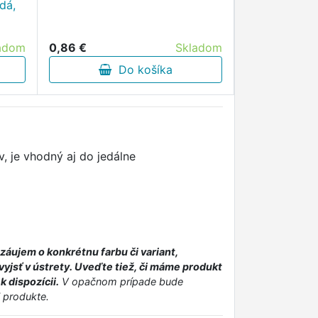
dá,
adom
0,86 €
Skladom
Do košíka
, je vhodný aj do jedálne
záujem o konkrétnu farbu či variant,
yjsť v ústrety. Uveďte tiež, či máme produkt
 dispozícii.
V opačnom prípade bude
 produkte.