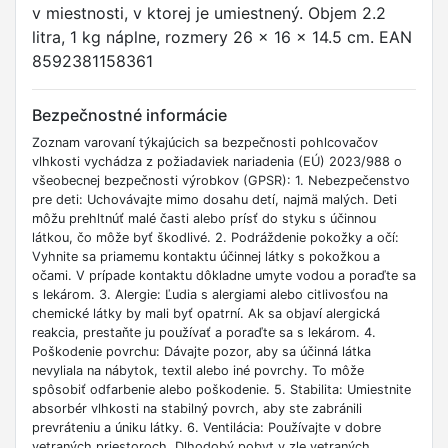
v miestnosti, v ktorej je umiestnený. Objem 2.2
litra, 1 kg náplne, rozmery 26 x 16 x 14.5 cm. EAN
8592381158361
Bezpečnostné informácie
Zoznam varovaní týkajúcich sa bezpečnosti pohlcovačov
vlhkosti vychádza z požiadaviek nariadenia (EÚ) 2023/988 o
všeobecnej bezpečnosti výrobkov (GPSR): 1. Nebezpečenstvo
pre deti: Uchovávajte mimo dosahu detí, najmä malých. Deti
môžu prehltnúť malé časti alebo prísť do styku s účinnou
látkou, čo môže byť škodlivé. 2. Podráždenie pokožky a očí:
Vyhnite sa priamemu kontaktu účinnej látky s pokožkou a
očami. V prípade kontaktu dôkladne umyte vodou a poraďte sa
s lekárom. 3. Alergie: Ľudia s alergiami alebo citlivosťou na
chemické látky by mali byť opatrní. Ak sa objaví alergická
reakcia, prestaňte ju používať a poraďte sa s lekárom. 4.
Poškodenie povrchu: Dávajte pozor, aby sa účinná látka
nevyliala na nábytok, textil alebo iné povrchy. To môže
spôsobiť odfarbenie alebo poškodenie. 5. Stabilita: Umiestnite
absorbér vlhkosti na stabilný povrch, aby ste zabránili
prevráteniu a úniku látky. 6. Ventilácia: Používajte v dobre
vetraných priestoroch. Dlhodobý pobyt v zle vetraných