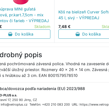
úprava MINI guľatá
Kôš na bielizeň Curver Soft
tová, pr.kart.7,5cm - mix
45 l, sivý - VÝPREDAJ
antov či farieb - VÝPREDAJ
 €
Skladom
7,48 €
Skl
Do košíka
Do košíka
drobný popis
ená pochrómovaná závesná polica. Vhodná na zavesenie do 
zväčší úložný priestor. Rozmery 40 x 26 x 14 cm. Závesná 
ci s hrúbkou až 3 cm. EAN 8001579578510
bca/dovozca podľa nariadenia (EU) 2023/988
-PLUS a.s.
evní 17, 250 90 Jirny, CZ
: info@vetroplus.cz Telefón: +420 210 083 200 URL: https://www.vetropl