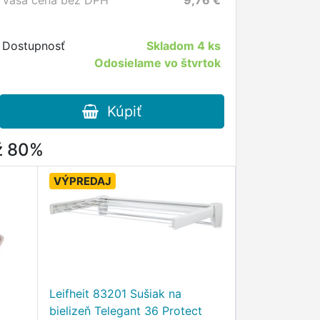
Vaša cena bez DPH
9,76
€
Dostupnosť
Skladom
4 ks
Odosielame vo štvrtok
Kúpiť
až 80%
VÝPREDAJ
Leifheit 83201 Sušiak na
bielizeň Telegant 36 Protect