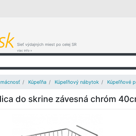
Sieť výdajných miest po celej SR
viac info »
mácnosť
Kúpeľňa
Kúpeľňový nábytok
Kúpeľňové p
lica do skrine závesná chróm 4