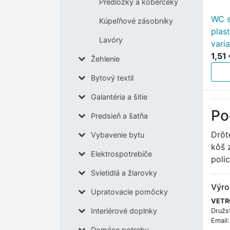
Predložky a koberčeky
WC s
Kúpeľňové zásobníky
plas
Lavóry
vari
1,51
Žehlenie
Bytový textil
Galantéria a šitie
Po
Predsieň a šatňa
Drôt
Vybavenie bytu
kôš 
Elektrospotrebiče
poli
Svietidlá a žiarovky
Výro
Upratovacie pomôcky
VETRO
Interiérové doplnky
Družst
Email
Domáce potreby