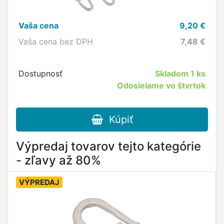
Vaša cena
9,20
€
Vaša cena bez DPH
7,48
€
Dostupnosť
Skladom
1 ks
Odosielame vo štvrtok
Kúpiť
Výpredaj tovarov tejto kategórie
- zľavy až 80%
VÝPREDAJ