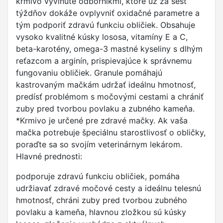
krmivo vyvinuté odborníkmi, ktoré už za šesť
týždňov dokáže ovplyvniť oxidačné parametre a
tým podporiť zdravú funkciu obličiek. Obsahuje
vysoko kvalitné kúsky lososa, vitamíny E a C,
beta-karotény, omega-3 mastné kyseliny s dlhým
reťazcom a arginín, prispievajúce k správnemu
fungovaniu obličiek. Granule pomáhajú
kastrovaným mačkám udržať ideálnu hmotnosť,
predísť problémom s močovými cestami a chrániť
zuby pred tvorbou povlaku a zubného kameňa.
*Krmivo je určené pre zdravé mačky. Ak vaša
mačka potrebuje špeciálnu starostlivosť o obličky,
poraďte sa so svojím veterinárnym lekárom.
Hlavné prednosti:
podporuje zdravú funkciu obličiek, pomáha
udržiavať zdravé močové cesty a ideálnu telesnú
hmotnosť, chráni zuby pred tvorbou zubného
povlaku a kameňa, hlavnou zložkou sú kúsky