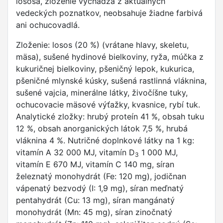
lososa, zloženie vychádza z aktuálnych
vedeckých poznatkov, neobsahuje žiadne farbivá
ani ochucovadlá.
Zloženie: losos (20 %) (vrátane hlavy, skeletu,
mäsa), sušené hydinové bielkoviny, ryža, múčka z
kukuričnej bielkoviny, pšeničný lepok, kukurica,
pšeničné mlynské kúsky, sušená rastlinná vláknina,
sušené vajcia, minerálne látky, živočíšne tuky,
ochucovacie mäsové výťažky, kvasnice, rybí tuk.
Analytické zložky: hrubý proteín 41 %, obsah tuku
12 %, obsah anorganických látok 7,5 %, hrubá
vláknina 4 %. Nutričné doplnkové látky na 1 kg:
vitamín A 32 000 MJ, vitamín D
1 000 MJ,
3
vitamín E 670 MJ, vitamín C 140 mg, síran
železnatý monohydrát (Fe: 120 mg), jodičnan
vápenatý bezvodý (I: 1,9 mg), síran meďnatý
pentahydrát (Cu: 13 mg), síran mangánatý
monohydrát (Mn: 45 mg), síran zinočnatý