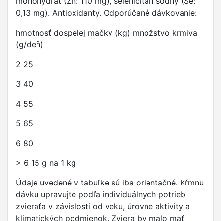
monohydrát (Zn: 110 mg), seleničitan sodný (Se:
0,13 mg). Antioxidanty. Odporúčané dávkovanie:
hmotnosť dospelej mačky (kg) množstvo krmiva
(g/deň)
2 25
3 40
4 55
5 65
6 80
> 6 15 g na 1 kg
Údaje uvedené v tabuľke sú iba orientačné. Kŕmnu
dávku upravujte podľa individuálnych potrieb
zvieraťa v závislosti od veku, úrovne aktivity a
klimatických podmienok. Zviera by malo mať