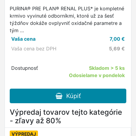
PURINA® PRE PLAN® RENAL PLUS* je kompletné
krmivo vyvinuté odborníkmi, ktoré už za šesť
týždňov dokáže ovplyvniť oxidačné parametre a
tým …
Vaša cena
7,00
€
Vaša cena bez DPH
5,69
€
Dostupnosť
Skladom
> 5 ks
Odosielame v pondelok
Kúpiť
Výpredaj tovarov tejto kategórie
- zľavy až 80%
VÝPREDAJ