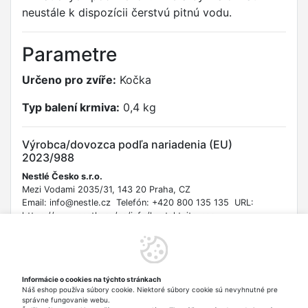
neustále k dispozícii čerstvú pitnú vodu.
Parametre
Určeno pro zvíře:
Kočka
Typ balení krmiva:
0,4 kg
Výrobca/dovozca podľa nariadenia (EU)
2023/988
Nestlé Česko s.r.o.
Mezi Vodami 2035/31, 143 20 Praha, CZ
Email: info@nestle.cz Telefón: +420 800 135 135 URL:
https://www.nestle.cz/cs/info/kontaktujte-nas
Bezpečnostné informácie
Upozornenie na riziko udusenia pre malé deti a zvieratá. Nie je
Informácie o cookies na týchto stránkach
určené na ľudskú spotrebu. Zabezpečte dostatok čerstvej
Náš eshop používa súbory cookie. Niektoré súbory cookie sú nevyhnutné pre
vody. Skladujte v suchu a chlade, mimo dosahu detí. Produkt
správne fungovanie webu.