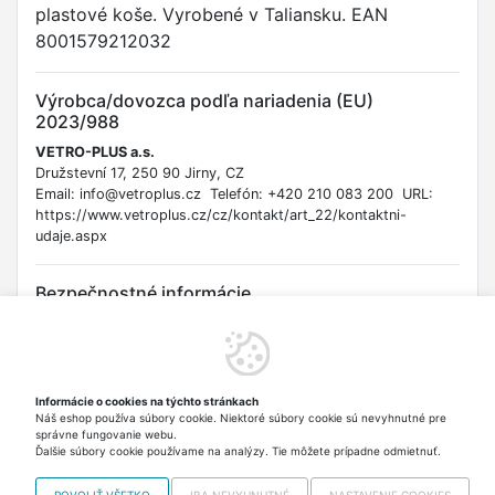
plastové koše. Vyrobené v Taliansku. EAN
8001579212032
Výrobca/dovozca podľa nariadenia (EU)
2023/988
VETRO-PLUS a.s.
Družstevní 17, 250 90 Jirny, CZ
Email: info@vetroplus.cz Telefón: +420 210 083 200 URL:
https://www.vetroplus.cz/cz/kontakt/art_22/kontaktni-
udaje.aspx
Bezpečnostné informácie
Upozornenie na riziká: Zabezpečte stabilitu regálu, aby nedošlo
k jeho prevráteniu, najmä ak sú v blízkosti deti. Hrozí riziko
pricviknutia prstov pri manipulácii s košmi a kolieskami.
Varovanie: Uchovávajte mimo dosahu detí bez dozoru.
Informácie o cookies na týchto stránkach
Pravidelne kontrolujte pevnosť spojov. Vekové obmedzenie:
Náš eshop používa súbory cookie. Niektoré súbory cookie sú nevyhnutné pre
Žiadne špecifické, ale odporúča sa dohľad dospelých, ak sa s
správne fungovanie webu.
regálom hrajú deti.
Ďalšie súbory cookie používame na analýzy. Tie môžete prípadne odmietnuť.