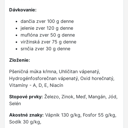
Dávkovanie:
dančia zver 100 g denne
jelenie zver 120 g denne
muflóna zver 50 g denne
viržinská zver 75 g denne
srnčia zver 30 g denne
Zloženie:
Pšeničná múka kŕmna, Uhličitan vápenatý,
Hydrogénfosforečnan vápenatý, Oxid horečnatý,
Vitamíny - A, D, E, Niacín
Stopové prvky:
Železo, Zinok, Meď, Mangán, Jód,
Selén
Akostné znaky:
Vápnik 130 g/kg, Fosfor 55 g/kg,
Sodík 30 g/kg,