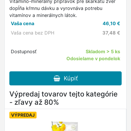
Vitamíno-minerálny prípravok pre škárkatú zver
dopĺňa kŕmnu dávku a vyrovnáva potrebu
vitamínov a minerálnych látok.
Vaša cena
46,10
€
Vaša cena bez DPH
37,48
€
Dostupnosť
Skladom
> 5 ks
Odosielame v pondelok
Kúpiť
Výpredaj tovarov tejto kategórie
- zľavy až 80%
VÝPREDAJ