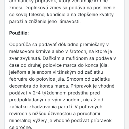
aromatický prípravok, ktorý zchutňuje kŕmne
zmesi. Doplnková zmes sa podáva na posilnenie
celkovej telesnej kondície a na zlepšenie kvality
paroží a zníženie jeho lámavosti.
Použitie:
Odporúča sa podávať dôkladne premiešaný v
melasovom krmive alebo v šrotoch, na ktoré je
zver zvyknutá. Daňkám a muflónom sa podáva v
čase od druhej polovice marca do konca júla,
jeleňom a jelencom viržinským od začiatku
februára do polovice júla. Srncom od začiatku
decembra do konca marca. Prípravok je vhodné
podávať v 2-4 týždennom predstihu pred
predpokladaným prvým zhodom, nie až od
začiatku zhadzovania paroží. V poľovných
revíroch s nižšou úživnosťou a poruchami
minerálnej výživy je vhodné podávať prípravok
celoročne.