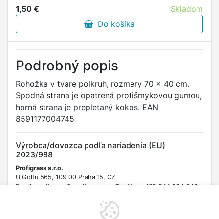
1,50 €
Skladom
Do košíka
Podrobný popis
Rohožka v tvare polkruh, rozmery 70 x 40 cm.
Spodná strana je opatrená protišmykovou gumou,
horná strana je prepletaný kokos. EAN
8591177004745
Výrobca/dovozca podľa nariadenia (EU)
2023/988
Profigrass s.r.o.
U Golfu 565, 109 00 Praha 15, CZ
Email: profigrass@profigrass.cz Telefón: +420 544 234 046
URL: https://www.profigrass.cz/kontakty/