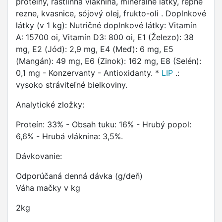
proteíny, rastlinná vláknina, minerálne látky, repné
rezne, kvasnice, sójový olej, frukto-oli . Doplnkové
látky (v 1 kg): Nutričné doplnkové látky: Vitamín
A: 15700 oi, Vitamín D3: 800 oi, E1 (Železo): 38
mg, E2 (Jód): 2,9 mg, E4 (Meď): 6 mg, E5
(Mangán): 49 mg, E6 (Zinok): 162 mg, E8 (Selén):
0,1 mg - Konzervanty - Antioxidanty. *
LIP
.:
vysoko stráviteľné bielkoviny.
Analytické zložky:
Proteín: 33% - Obsah tuku: 16% - Hrubý popol:
6,6% - Hrubá vláknina: 3,5%.
Dávkovanie:
Odporúčaná denná dávka (g/deň)
Váha mačky v kg
2kg