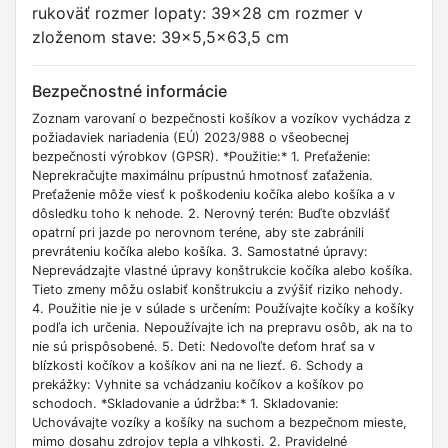
rukoväť rozmer lopaty: 39x28 cm rozmer v
zloženom stave: 39x5,5x63,5 cm
Bezpečnostné informácie
Zoznam varovaní o bezpečnosti košíkov a vozíkov vychádza z
požiadaviek nariadenia (EÚ) 2023/988 o všeobecnej
bezpečnosti výrobkov (GPSR). *Použitie:* 1. Preťaženie:
Neprekračujte maximálnu prípustnú hmotnosť zaťaženia.
Preťaženie môže viesť k poškodeniu kočíka alebo košíka a v
dôsledku toho k nehode. 2. Nerovný terén: Buďte obzvlášť
opatrní pri jazde po nerovnom teréne, aby ste zabránili
prevráteniu kočíka alebo košíka. 3. Samostatné úpravy:
Neprevádzajte vlastné úpravy konštrukcie kočíka alebo košíka.
Tieto zmeny môžu oslabiť konštrukciu a zvýšiť riziko nehody.
4. Použitie nie je v súlade s určením: Používajte kočíky a košíky
podľa ich určenia. Nepoužívajte ich na prepravu osôb, ak na to
nie sú prispôsobené. 5. Deti: Nedovoľte deťom hrať sa v
blízkosti kočíkov a košíkov ani na ne liezť. 6. Schody a
prekážky: Vyhnite sa vchádzaniu kočíkov a košíkov po
schodoch. *Skladovanie a údržba:* 1. Skladovanie:
Uchovávajte vozíky a košíky na suchom a bezpečnom mieste,
mimo dosahu zdrojov tepla a vlhkosti. 2. Pravidelné