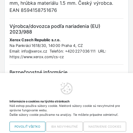
mm, hrúbka materiálu 1.5 mm. Český výrobca.
EAN 8594158751676
Výrobca/dovozca podľa nariadenia (EU)
2023/988
Xerox Czech Republic s.r.o.
Na Pankráci 1618/30, 140 00 Praha 4, CZ
Email: info@xerox.cz Telefón: +420 227 036 111 URL:
https://www.xerox.com/cs-cz
Bezpečnostné informácie
Upozornenie: Výrobok sa počas prevádzky extrémne zahrieva.
Hrozí vážne popálenie a riziko požiaru pri nesprávnej inštalácii.
Inštaláciu musí vykonať kvalifikovaná osoba podľa platných
noriem. Pri manipulácii s výrobkom hrozí porezanie ostrými
Informácie o cookies na týchto stránkach
hranami. Uchovávajte mimo dosahu detí. Výrobok spĺňa
Náš eshop používa súbory cookie. Niektoré súbory cookie sú nevyhnutné pre
požiadavky nariadenia GPSR a súvisiacich technických noriem
správne fungovanie webu.
pre stavebné výrobky.
Ďalšie súbory cookie používame na analýzy. Tie môžete prípadne odmietnuť.
POVOLIŤ VŠETKO
IBA NEVYHNUTNÉ
NASTAVENIE COOKIES
Copyright © 2012-2026 VISO TRADE s.r.o.,