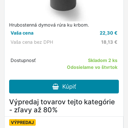
Hrubostenná dymová rúra ku krbom.
Vaša cena
22,30
€
Vaša cena bez DPH
18,13
€
Dostupnosť
Skladom
2 ks
Odosielame vo štvrtok
Kúpiť
Výpredaj tovarov tejto kategórie
- zľavy až 80%
VÝPREDAJ