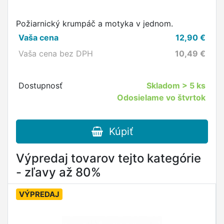
Požiarnický krumpáč a motyka v jednom.
Vaša cena
12,90
€
Vaša cena bez DPH
10,49
€
Dostupnosť
Skladom
> 5 ks
Odosielame vo štvrtok
Kúpiť
Výpredaj tovarov tejto kategórie
- zľavy až 80%
VÝPREDAJ