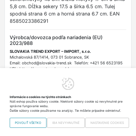
5,8 cm. Dĺžka sekery 17.5 a šírka 6.5 cm. Tulej
spodná strana 6 cm a horná strana 6.7 cm. EAN
8585023386291
Výrobca/dovozca podľa nariadenia (EU)
2023/988
SLOVAKIA TREND EXPORT – IMPORT, s.r.o.
Michalovská 87/1414, 073 01 Sobrance, SK
Email: obchod@slovakia-trend.sk Telefón: +421 56 6523195
URL: https://www.strendpro.sk/
Bezpečnostné informácie
Bezpečnostné upozornenie podľa nariadenia (EÚ) 2023/988 o
Informácie o cookies na týchto stránkach
všeobecnej bezpečnosti výrobkov: Používajte výhradne na
Náš eshop používa súbory cookie. Niektoré súbory cookie sú nevyhnutné pre
určený účel. Uchovávajte mimo dosahu detí. Dodržiavajte
správne fungovanie webu.
pokyny výrobcu. Nepoužívajte poškodený výrobok.
Ďalšie súbory cookie používame na analýzy. Tie môžete prípadne odmietnuť.
POVOLIŤ VŠETKO
IBA NEVYHNUTNÉ
NASTAVENIE COOKIES
Copyright © 2012-2026 VISO TRADE s.r.o.,
info@vrabciak.sk