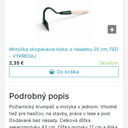
Motyčka okopávacia nízka, s násadou 25 cm, FED
- VÝPREDAJ
2,35 €
Skladom
Do košíka
Podrobný popis
Požiarnický krumpáč a motyka v jednom. Vhodné
tiež pre hasičov, na stavby, práce v lese a pod.
Dodávané bez násady. Celková dĺžka
sekeromotyky 43 cm. Dĺžka motyky 17 cm a šírka