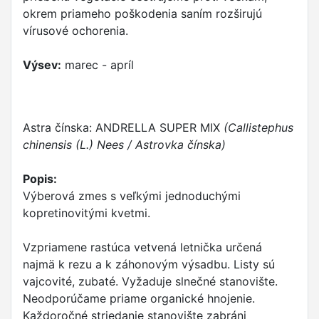
okrem priameho poškodenia saním rozširujú
vírusové ochorenia.
Výsev:
marec - apríl
Astra čínska: ANDRELLA SUPER MIX
(Callistephus
chinensis (L.) Nees / Astrovka čínska)
Popis:
Výberová zmes s veľkými jednoduchými
kopretinovitými kvetmi.
Vzpriamene rastúca vetvená letnička určená
najmä k rezu a k záhonovým výsadbu. Listy sú
vajcovité, zubaté. Vyžaduje slnečné stanovište.
Neodporúčame priame organické hnojenie.
Každoročné striedanie stanovište zabráni