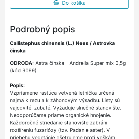
Do košíka
Podrobný popis
Callistephus chinensis (L.) Nees / Astrovka
čínska
ODRODA:
Astra čínska - Andrella Super mix 0,5g
(kód 9099)
Popis:
Vzpriamene rastúca vetvená letnička určená
najmä k rezu a k záhonovým výsadbu. Listy sú
vajcovité, zubaté. Vyžaduje slnečné stanovište.
Neodporúčame priame organické hnojenie.
Každoročné striedanie stanovište zabráni
rozšíreniu fuzariózy (tzv. Padanie aster). V
priebehu vegetácie ošetrujeme proti voškám,