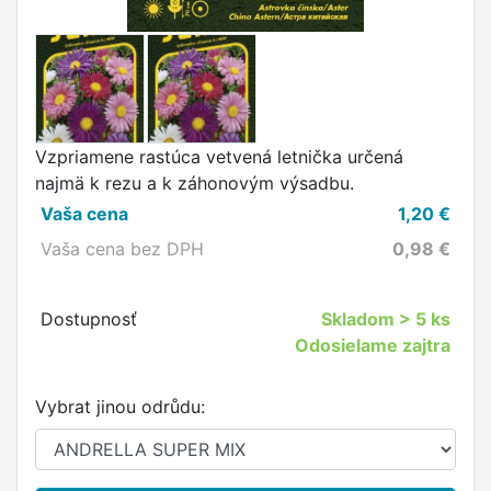
Vzpriamene rastúca vetvená letnička určená
najmä k rezu a k záhonovým výsadbu.
Vaša cena
1,20
€
Vaša cena bez DPH
0,98
€
Dostupnosť
Skladom
> 5 ks
Odosielame zajtra
Vybrat jinou odrůdu: