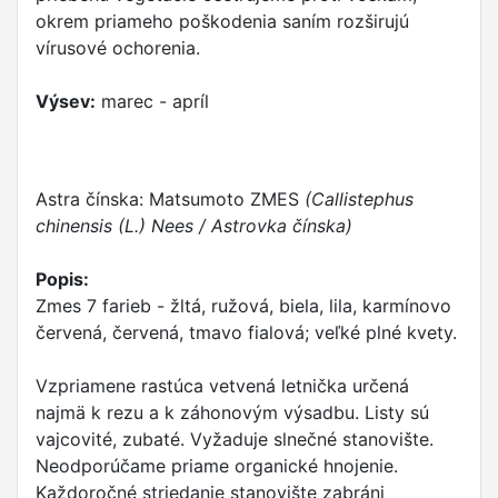
okrem priameho poškodenia saním rozširujú
vírusové ochorenia.
Výsev:
marec - apríl
Astra čínska: Matsumoto ZMES
(Callistephus
chinensis (L.) Nees / Astrovka čínska)
Popis:
Zmes 7 farieb - žltá, ružová, biela, lila, karmínovo
červená, červená, tmavo fialová; veľké plné kvety.
Vzpriamene rastúca vetvená letnička určená
najmä k rezu a k záhonovým výsadbu. Listy sú
vajcovité, zubaté. Vyžaduje slnečné stanovište.
Neodporúčame priame organické hnojenie.
Každoročné striedanie stanovište zabráni