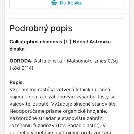
Do košíka
Podrobný popis
Callistephus chinensis (L.) Nees / Astrovka
čínska
ODRODA:
Astra čínska - Matsumoto zmes 0,3g
(kód 9114)
Popis:
Vzpriamene rastúca vetvená letnička určená
najmä k rezu a k záhonovým výsadbu. Listy sú
vajcovité, zubaté. Vyžaduje slnečné stanovište.
Neodporúčame priame organické hnojenie.
Každoročné striedanie stanovište zabráni
rozšíreniu fuzariózy (tzv. Padanie aster). V
priebehu vegetácie ošetrujeme proti voškám,