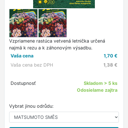
Vzpriamene rastúca vetvená letnička určená
najmä k rezu a k záhonovým výsadbu.
Vaša cena
1,70
€
Vaša cena bez DPH
1,38
€
Dostupnosť
Skladom
> 5 ks
Odosielame zajtra
Vybrat jinou odrůdu: