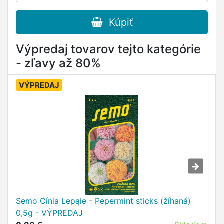
Kúpiť
Výpredaj tovarov tejto kategórie
- zľavy až 80%
VÝPREDAJ
Semo Cínia Lepąie - Pepermint sticks (žíhaná)
0,5g - VÝPREDAJ