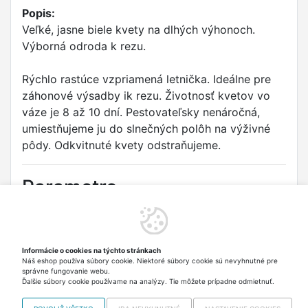
Popis:
Veľké, jasne biele kvety na dlhých výhonoch.
Výborná odroda k rezu.
Rýchlo rastúce vzpriamená letnička. Ideálne pre
záhonové výsadby ik rezu. Životnosť kvetov vo
váze je 8 až 10 dní. Pestovateľsky nenáročná,
umiestňujeme ju do slnečných polôh na výživné
pôdy. Odkvitnuté kvety odstraňujeme.
Parametre
Druh:
Ostálka lepá
Odrůda:
NINA
Informácie o cookies na týchto stránkach
Náš eshop používa súbory cookie. Niektoré súbory cookie sú nevyhnutné pre
Typ:
Květiny letničky
správne fungovanie webu.
Ďalšie súbory cookie používame na analýzy. Tie môžete prípadne odmietnuť.