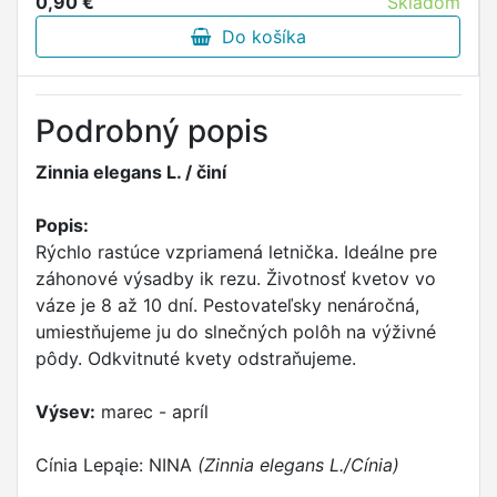
0,90 €
Skladom
Do košíka
Podrobný popis
Zinnia elegans L. / činí
Popis:
Rýchlo rastúce vzpriamená letnička. Ideálne pre
záhonové výsadby ik rezu. Životnosť kvetov vo
váze je 8 až 10 dní. Pestovateľsky nenáročná,
umiestňujeme ju do slnečných polôh na výživné
pôdy. Odkvitnuté kvety odstraňujeme.
Výsev:
marec - apríl
Cínia Lepąie: NINA
(Zinnia elegans L./Cínia)