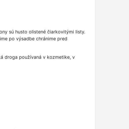
y sú husto olistené čiarkovitými listy.
 zime po výsadbe chránime pred
ická droga používaná v kozmetike, v