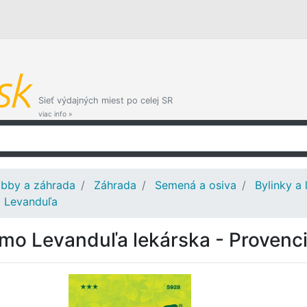
Sieť výdajných miest po celej SR
viac info »
bby a záhrada
Záhrada
Semená a osiva
Bylinky a 
Levanduľa
mo Levanduľa lekárska - Provenci