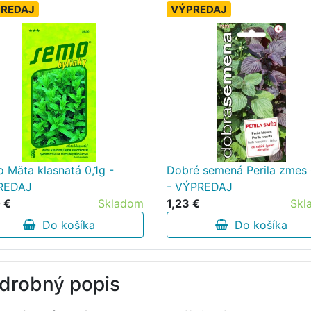
REDAJ
VÝPREDAJ
 Mäta klasnatá 0,1g -
Dobré semená Perila zmes 
REDAJ
- VÝPREDAJ
 €
Skladom
1,23 €
Skl
Do košíka
Do košíka
drobný popis