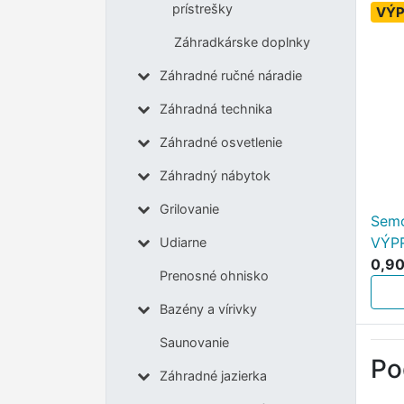
prístrešky
VÝP
Záhradkárske doplnky
Záhradné ručné náradie
Záhradná technika
Záhradné osvetlenie
Záhradný nábytok
Grilovanie
Semo
VÝP
Udiarne
0,90
Prenosné ohnisko
Bazény a vírivky
Saunovanie
Po
Záhradné jazierka