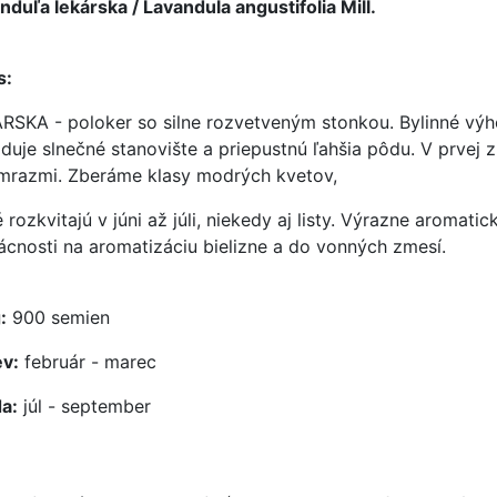
nduľa lekárska / Lavandula angustifolia Mill.
s:
RSKA - poloker so silne rozvetveným stonkou. Bylinné výhon
duje slnečné stanovište a priepustnú ľahšia pôdu. V prvej
mrazmi. Zberáme klasy modrých kvetov,
é rozkvitajú v júni až júli, niekedy aj listy. Výrazne aromat
cnosti na aromatizáciu bielizne a do vonných zmesí.
:
900 semien
v:
február - marec
a:
júl - september