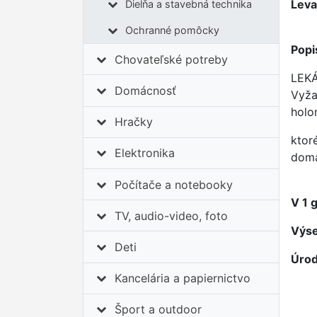
Leva
Dielňa a stavebná technika
Ochranné pomôcky
Popi
Chovateľské potreby
LEKÁ
Domácnosť
Vyža
holo
Hračky
ktor
Elektronika
domá
Počítače a notebooky
V 1 g
TV, audio-video, foto
Výse
Deti
Úrod
Kancelária a papiernictvo
Šport a outdoor