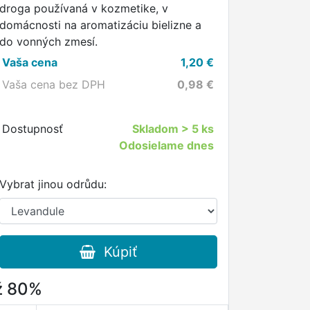
droga používaná v kozmetike, v
domácnosti na aromatizáciu bielizne a
do vonných zmesí.
Vaša cena
1,20
€
Vaša cena bez DPH
0,98
€
Dostupnosť
Skladom
> 5 ks
Odosielame dnes
Vybrat jinou odrůdu:
Kúpiť
až 80%