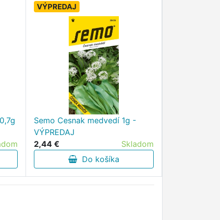
VÝPREDAJ
0,7g
Semo Cesnak medvedí 1g -
VÝPREDAJ
adom
2,44 €
Skladom
Do košíka