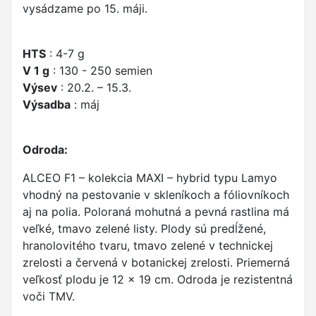
vysádzame po 15. máji.
HTS
: 4-7 g
V 1 g
: 130 - 250 semien
Výsev
: 20.2. – 15.3.
Výsadba
: máj
Odroda:
ALCEO F1 – kolekcia MAXI – hybrid typu Lamyo
vhodný na pestovanie v skleníkoch a fóliovníkoch
aj na polia. Poloraná mohutná a pevná rastlina má
veľké, tmavo zelené listy. Plody sú predĺžené,
hranolovitého tvaru, tmavo zelené v technickej
zrelosti a červená v botanickej zrelosti. Priemerná
veľkosť plodu je 12 x 19 cm. Odroda je rezistentná
voči TMV.