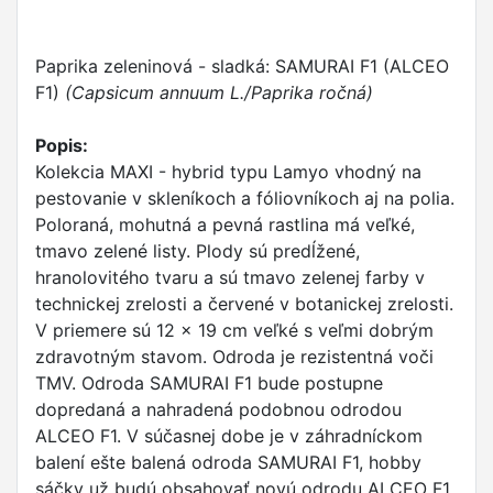
Paprika zeleninová - sladká: SAMURAI F1 (ALCEO
F1)
(Capsicum annuum L./Paprika ročná)
Popis:
Kolekcia MAXI - hybrid typu Lamyo vhodný na
pestovanie v skleníkoch a fóliovníkoch aj na polia.
Poloraná, mohutná a pevná rastlina má veľké,
tmavo zelené listy. Plody sú predĺžené,
hranolovitého tvaru a sú tmavo zelenej farby v
technickej zrelosti a červené v botanickej zrelosti.
V priemere sú 12 x 19 cm veľké s veľmi dobrým
zdravotným stavom. Odroda je rezistentná voči
TMV. Odroda SAMURAI F1 bude postupne
dopredaná a nahradená podobnou odrodou
ALCEO F1. V súčasnej dobe je v záhradníckom
balení ešte balená odroda SAMURAI F1, hobby
sáčky už budú obsahovať novú odrodu ALCEO F1.