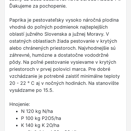
Ďakujeme za pochopenie.
Paprika je pestovateľsky vysoko náročná plodina
vhodná do poľných podmienok najteplejších
oblastí južného Slovenska a južnej Moravy. V
ostatných oblastiach žiada pestovanie v krytých
alebo chránených priestoroch. Najvhodnejšie sú
záhrevné, humózne a dostatočne vododržné
pôdy. Na poľné pestovanie vysievame v krytých
priestoroch v prvej polovici marca. Pre dobré
vzchádzanie je potrebné zaistiť minimálne teploty
20 - 22 ° C aj v nočných hodinách. Na stanovište
vysádzame po 15.5.
Hnojenie:
N 120 kg N/ha
P 100 kg P2O5/ha
K 140 kg K 2O/ha