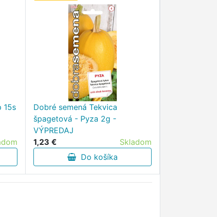
b 15s
Dobré semená Tekvica
špagetová - Pyza 2g -
VÝPREDAJ
adom
1,23 €
Skladom
Do košíka