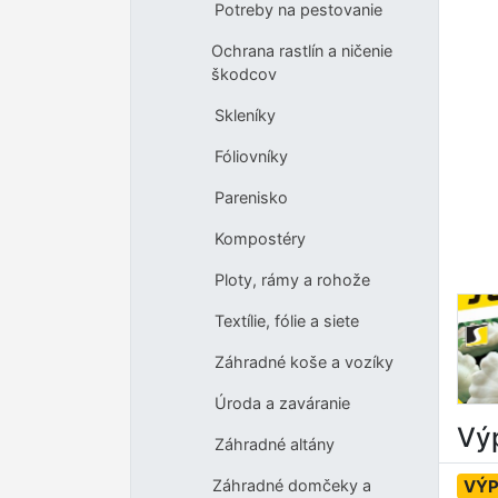
Potreby na pestovanie
Ochrana rastlín a ničenie
škodcov
Skleníky
Fóliovníky
Parenisko
Kompostéry
Ploty, rámy a rohože
Textílie, fólie a siete
Záhradné koše a vozíky
Úroda a zaváranie
Výp
Záhradné altány
VÝP
Záhradné domčeky a