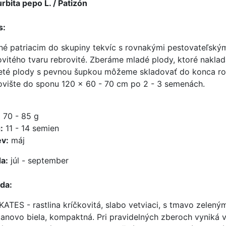
rbita pepo L. / Patizón
s:
né patriacim do skupiny tekvíc s rovnakými pestovateľským
ovitého tvaru rebrovité. Zberáme mladé plody, ktoré nakla
eté plody s pevnou šupkou môžeme skladovať do konca ro
ovište do sponu 120 x 60 - 70 cm po 2 - 3 semenách.
:
70 - 85 g
:
11 - 14 semien
v:
máj
a:
júl - september
da:
ATES - rastlina kríčkovitá, slabo vetviaci, s tmavo zeleným 
anovo biela, kompaktná. Pri pravidelných zberoch vyniká