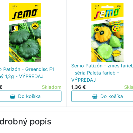
Semo Patizón - zmes farie
 Patizón - Greendisc F1
- séria Paleta farieb -
ný 1,2g - VÝPREDAJ
VÝPREDAJ
 €
Skladom
1,36 €
Skl
Do košíka
Do košíka
drobný popis