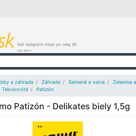
Sieť výdajných miest po celej SR
viac info »
bby a záhrada
Záhrada
Semená a osiva
Zelenina 
Tekvicovitá
Patizón
mo Patizón - Delikates biely 1,5g