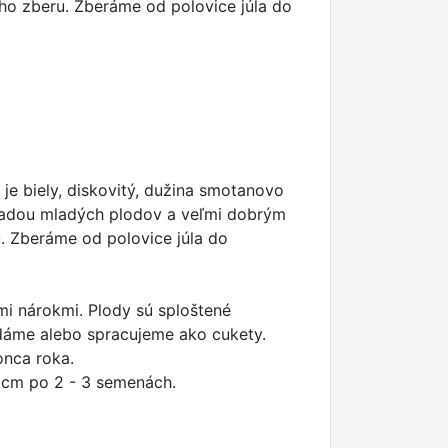
o zberu. Zberáme od polovice júla do
d je biely, diskovitý, dužina smotanovo
ásadou mladých plodov a veľmi dobrým
. Zberáme od polovice júla do
mi nárokmi. Plody sú sploštené
adáme alebo spracujeme ako cukety.
onca roka.
 cm po 2 - 3 semenách.