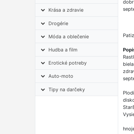
dobr
sept
Krása a zdravie
Drogérie
Pati
Móda a oblečenie
Popi
Hudba a film
Rast
Erotické potreby
biel
zdra
Auto-moto
sept
Tipy na darčeky
Plod
disk
Star
Vysi
hnoj