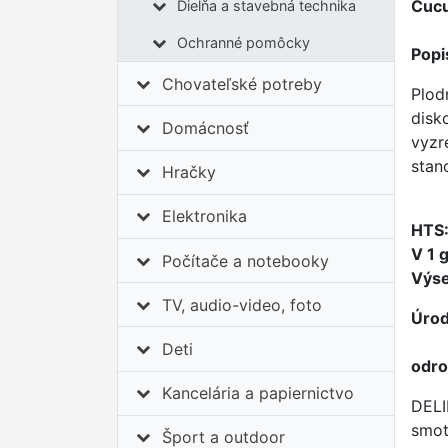
Cucu
Dielňa a stavebná technika
Ochranné pomôcky
Popi
Chovateľské potreby
Plod
disk
Domácnosť
vyzr
stan
Hračky
Elektronika
HTS
V 1 g
Počítače a notebooky
Výse
TV, audio-video, foto
Úrod
Deti
odro
Kancelária a papiernictvo
DELIK
smot
Šport a outdoor