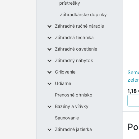
prístrešky
Záhradkárske doplnky
Záhradné ručné náradie
Záhradná technika
Záhradné osvetlenie
Záhradný nábytok
Semo
Grilovanie
zele
Udiarne
1,18
Prenosné ohnisko
Bazény a vírivky
Saunovanie
Po
Záhradné jazierka