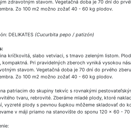
ým zdravotným stavom. Vegetačná doba je 70 dní do prvéh
embra. Zo 100 m2 možno zožať 40 - 60 kg plodov.
zón: DELIKATES
(Cucurbita pepo / patizón)
s:
lina kríčkovitá, slabo vetviaci, s tmavo zeleným listom. Plo
a, kompaktná. Pri pravidelných zberoch vyniká vysokou n
votným stavom. Vegetačná doba je 70 dní do prvého zberu
embra. Zo 100 m2 možno zožať 40 - 60 kg plodov.
ina patriacim do skupiny tekvíc s rovnakými pestovateľský
ovitého tvaru, rebrovité. Zberáme mladé plody, ktoré nakl
ší, vyzreté plody s pevnou šupkou môžeme skladovať do k
evame v máji priamo na stanovište do sponu 120 x 60 - 70
enie: