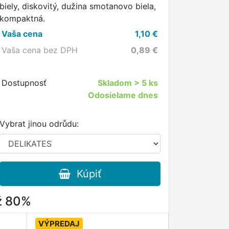
biely, diskovitý, dužina smotanovo biela,
kompaktná.
Vaša cena
1,10
€
Vaša cena bez DPH
0,89
€
Dostupnosť
Skladom
> 5 ks
Odosielame dnes
Vybrat jinou odrůdu:
Kúpiť
až 80%
VÝPREDAJ