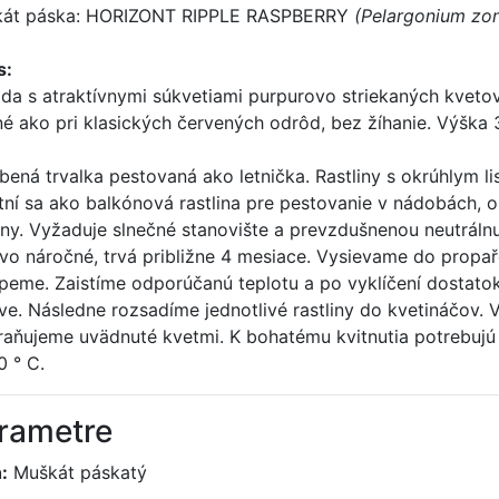
át páska: HORIZONT RIPPLE RASPBERRY
(Pelargonium zon
s:
da s atraktívnymi súkvetiami purpurovo striekaných kveto
né ako pri klasických červených odrôd, bez žíhanie. Výška 
bená trvalka pestovaná ako letnička. Rastliny s okrúhlym l
tní sa ako balkónová rastlina pre pestovanie v nádobách, 
ny. Vyžaduje slnečné stanovište a prevzdušnenou neutrálnu
vo náročné, trvá približne 4 mesiace. Vysievame do propař
peme. Zaistíme odporúčanú teplotu a po vyklíčení dostatok
ve. Následne rozsadíme jednotlivé rastliny do kvetináčov. 
raňujeme uvädnuté kvetmi. K bohatému kvitnutia potrebujú s
0 ° C.
rametre
:
Muškát páskatý