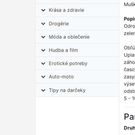
Mušk
Krása a zdravie
Popi
Drogérie
Odro
zele
Móda a oblečenie
Obľú
Hudba a film
Upla
záho
Erotické potreby
časo
zasy
Auto-moto
výse
Tipy na darčeky
odst
5 - 1
Pa
Druh