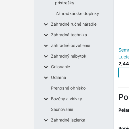
prístrešky
Záhradkárske doplnky
Záhradné ručné náradie
Záhradná technika
Záhradné osvetlenie
Semo
Záhradný nábytok
Luci
2,44
Grilovanie
Udiarne
Prenosné ohnisko
Po
Bazény a vírivky
Saunovanie
Pela
Záhradné jazierka
Popi