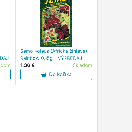
Semo Koleus (Africká žihľava) -
EDAJ
Rainbow 0,15g - VÝPREDAJ
adom
1,36 €
Skladom
Do košíka