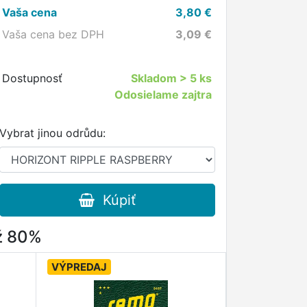
Vaša cena
3,80
€
Vaša cena bez DPH
3,09
€
Dostupnosť
Skladom
> 5 ks
Odosielame zajtra
Vybrat jinou odrůdu:
Kúpiť
až 80%
VÝPREDAJ