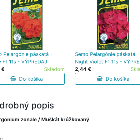
 Pelargónie páskatá -
Semo Pelargónie páskatá -
e F1 11s - VÝPREDAJ
Night Violet F1 11s - VÝPR
 €
Skladom
2,44 €
Skl
Do košíka
Do košíka
drobný popis
rgonium zonale / Muškát krúžkovaný
s: