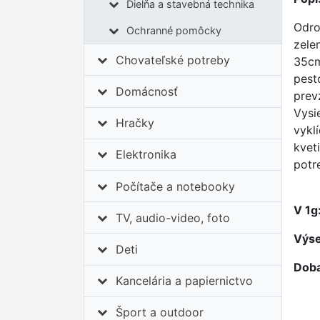
Dielňa a stavebná technika
Odro
Ochranné pomôcky
zele
Chovateľské potreby
35cm
pest
Domácnosť
prev
Vysi
Hračky
vykl
kvet
Elektronika
potr
Počítače a notebooky
V 1g
TV, audio-video, foto
Výse
Deti
Doba
Kancelária a papiernictvo
Šport a outdoor