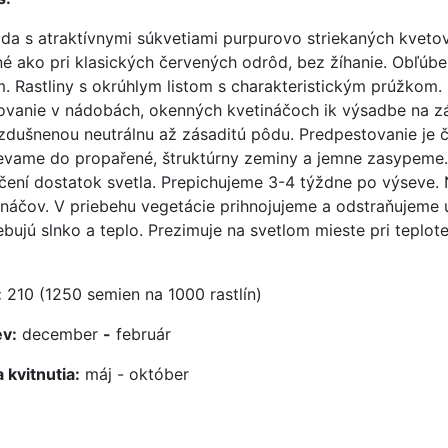
da s atraktívnymi súkvetiami purpurovo striekaných kveto
né ako pri klasických červených odrôd, bez žíhanie. Obľúbe
. Rastliny s okrúhlym listom s charakteristickým prúžkom. 
ovanie v nádobách, okenných kvetináčoch ik výsadbe na zá
zdušnenou neutrálnu až zásaditú pôdu. Predpestovanie je č
evame do propařené, štruktúrny zeminy a jemne zasypeme.
íčení dostatok svetla. Prepichujeme 3-4 týždne po výseve. 
ináčov. V priebehu vegetácie prihnojujeme a odstraňujeme 
ebujú slnko a teplo. Prezimuje na svetlom mieste pri teplote
:
210 (1250 semien na 1000 rastlín)
v:
december
-
február
 kvitnutia:
máj - október