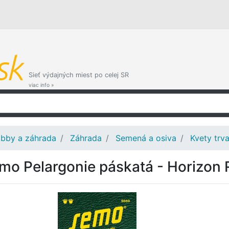
Sieť výdajných miest po celej SR
viac info »
bby a záhrada
Záhrada
Semená a osiva
Kvety trv
mo Pelargonie páskatá - Horizon 