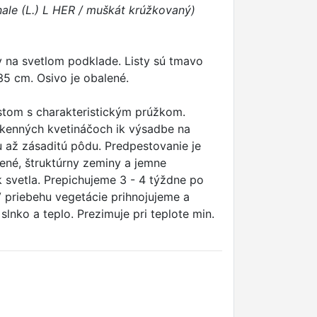
ale (L.) L HER / muškát krúžkovaný)
v na svetlom podklade. Listy sú tmavo
35 cm. Osivo je obalené.
istom s charakteristickým prúžkom.
okenných kvetináčoch ik výsadbe na
 až zásaditú pôdu. Predpestovanie je
ené, štruktúrny zeminy a jemne
 svetla. Prepichujeme 3 - 4 týždne po
V priebehu vegetácie prihnojujeme a
lnko a teplo. Prezimuje pri teplote min.