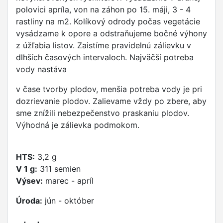
polovici apríla, von na záhon po 15. máji, 3 - 4
rastliny na m2. Kolíkový odrody počas vegetácie
vysádzame k opore a odstraňujeme bočné výhony
z úžľabia listov. Zaistíme pravidelnú zálievku v
dlhších časových intervaloch. Najväčší potreba
vody nastáva
v čase tvorby plodov, menšia potreba vody je pri
dozrievanie plodov. Zalievame vždy po zbere, aby
sme znížili nebezpečenstvo praskaniu plodov.
Výhodná je zálievka podmokom.
HTS:
3,2 g
V 1 g:
311 semien
Výsev:
marec - apríl
Úroda:
jún - október