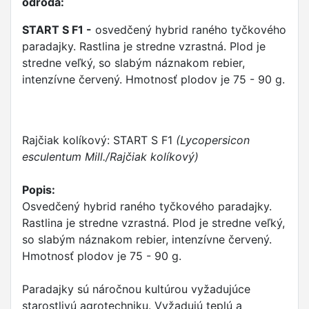
odroda:
START S F1 -
osvedčený hybrid raného tyčkového
paradajky. Rastlina je stredne vzrastná. Plod je
stredne veľký, so slabým náznakom rebier,
intenzívne červený. Hmotnosť plodov je 75 - 90 g.
Rajčiak kolíkový: START S F1
(Lycopersicon
esculentum Mill./Rajčiak kolíkový)
Popis:
Osvedčený hybrid raného tyčkového paradajky.
Rastlina je stredne vzrastná. Plod je stredne veľký,
so slabým náznakom rebier, intenzívne červený.
Hmotnosť plodov je 75 - 90 g.
Paradajky sú náročnou kultúrou vyžadujúce
starostlivú agrotechniku. Vyžadujú teplú a