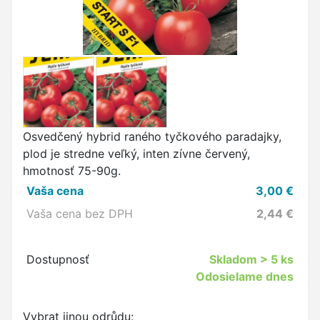
Osvedčený hybrid raného tyčkového paradajky,
plod je stredne veľký, inten zívne červený,
hmotnosť 75-90g.
Vaša cena
3,00
€
Vaša cena bez DPH
2,44
€
Dostupnosť
Skladom
> 5 ks
Odosielame dnes
Vybrat jinou odrůdu: