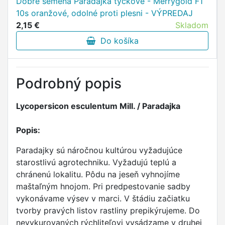
Dobré semená Paradajka tyčkové - Merrygold F1
10s oranžové, odolné proti plesni - VÝPREDAJ
2,15 €
Skladom
Do košíka
Podrobný popis
Lycopersicon esculentum Mill. / Paradajka
Popis:
Paradajky sú náročnou kultúrou vyžadujúce
starostlivú agrotechniku. Vyžadujú teplú a
chránenú lokalitu. Pôdu na jeseň vyhnojíme
maštaľným hnojom. Pri predpestovanie sadby
vykonávame výsev v marci. V štádiu začiatku
tvorby pravých listov rastliny prepikýrujeme. Do
nevykurovaných rýchliteľovi vysádzame v druhej