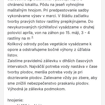
chránenú lokalitu. Pôdu na jeseň vyhnojíme
maštaľným hnojom. Pri predpestovanie sadby
vykonávame výsev v marci. V štádiu začiatku
tvorby pravých listov rastliny prepikýrujeme. Do
nevykurovaných rýchliteľovi vysádzame v druhej
polovici apríla, von na záhon po 15. máji, 3 - 4
2.
rastliny na m
Kolíkový odrody počas vegetácie vysádzame k
opore a odstraňujeme bočné výhony z úžľabia
listov.
Zaistíme pravidelnú zálievku v dlhších časových
intervaloch. Najväčší potreba vody nastáva v čase
tvorby plodov, menšia potreba vody je pri
dozrievanie plodov. Zalievame vždy po zbere, aby
sme znížili nebezpečenstvo praskaniu plodov.
Výhodná je zálievka podmokom.
hnojenie: