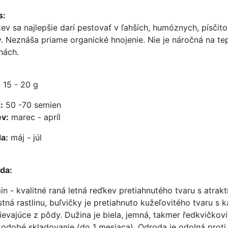
s:
ev sa najlepšie darí pestovať v ľahších, humóznych, písčito
y. Neznáša priame organické hnojenie. Nie je náročná na te
hách.
:
15 - 20 g
:
50 -70 semien
v:
marec - apríl
a:
máj - júl
da:
in - kvalitné raná letná reďkev pretiahnutého tvaru s atrak
stná rastlinu, buľvičky je pretiahnuto kužeľovitého tvaru 
ievajúce z pôdy. Dužina je biela, jemná, takmer ředkvičkov
kodobé skladovanie (do 1 mesiaca). Odroda je odolná proti