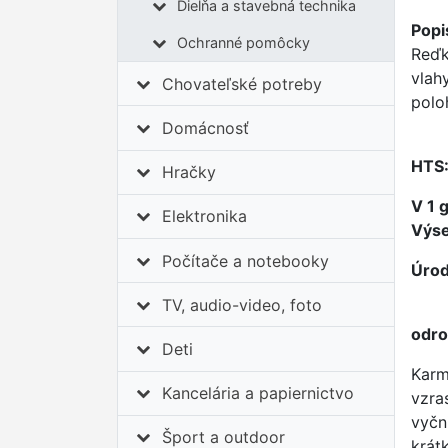
Dielňa a stavebná technika
Popi
Ochranné pomôcky
Reďk
vlah
Chovateľské potreby
polo
Domácnosť
HTS
Hračky
V 1 g
Elektronika
Výse
Počítače a notebooky
Úrod
TV, audio-video, foto
odro
Deti
Karm
Kancelária a papiernictvo
vzra
vyčn
Šport a outdoor
krát