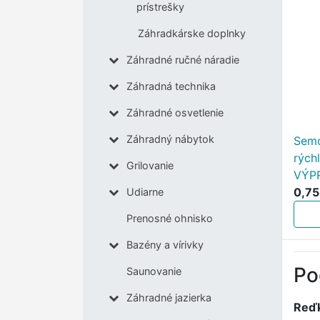
prístrešky
Záhradkárske doplnky
Záhradné ručné náradie
Záhradná technika
Záhradné osvetlenie
Záhradný nábytok
Semo
rýchl
Grilovanie
VÝP
0,75
Udiarne
Prenosné ohnisko
Bazény a vírivky
Po
Saunovanie
Záhradné jazierka
Reďk