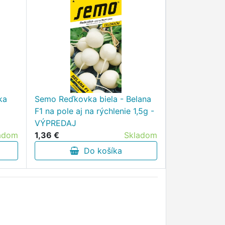
ka
Semo Reďkovka biela - Belana
F1 na pole aj na rýchlenie 1,5g -
VÝPREDAJ
adom
1,36 €
Skladom
Do košíka