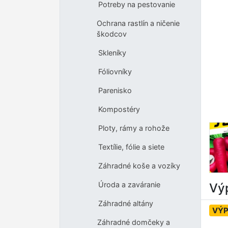
Potreby na pestovanie
Ochrana rastlín a ničenie
škodcov
Skleníky
Fóliovníky
Parenisko
Kompostéry
Ploty, rámy a rohože
Textílie, fólie a siete
Záhradné koše a vozíky
Úroda a zaváranie
Výp
Záhradné altány
VÝP
Záhradné domčeky a