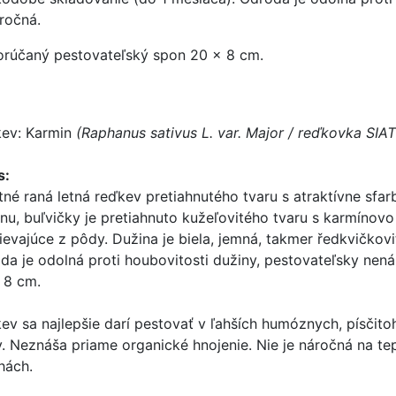
ročná.
rúčaný pestovateľský spon 20 × 8 cm.
ev: Karmin
(Raphanus sativus L. var. Major / reďkovka SI
s:
itné raná letná reďkev pretiahnutého tvaru s atraktívne sfa
linu, buľvičky je pretiahnuto kužeľovitého tvaru s karmíno
ievajúce z pôdy. Dužina je biela, jemná, takmer ředkvičkov
da je odolná proti houbovitosti dužiny, pestovateľsky ne
 8 cm.
ev sa najlepšie darí pestovať v ľahších humóznych, písčito
y. Neznáša priame organické hnojenie. Nie je náročná na te
hách.