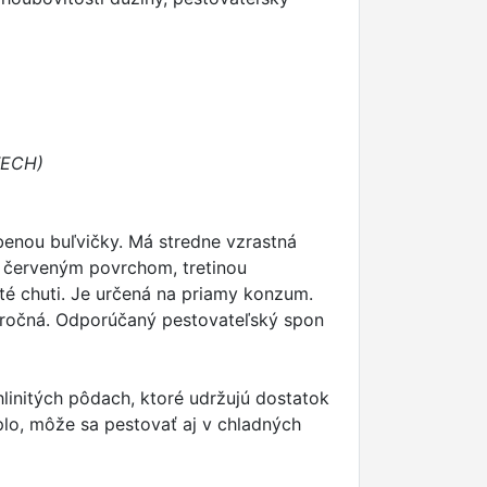
ATECH)
rbenou buľvičky. Má stredne vzrastná
vo červeným povrchom, tretinou
ité chuti. Je určená na priamy konzum.
náročná. Odporúčaný pestovateľský spon
hlinitých pôdach, ktoré udržujú dostatok
plo, môže sa pestovať aj v chladných