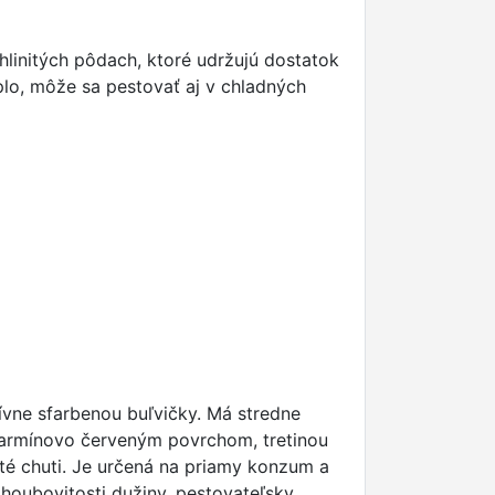
hlinitých pôdach, ktoré udržujú dostatok
plo, môže sa pestovať aj v chladných
tívne sfarbenou buľvičky. Má stredne
s karmínovo červeným povrchom, tretinou
ité chuti. Je určená na priamy konzum a
 houbovitosti dužiny, pestovateľsky