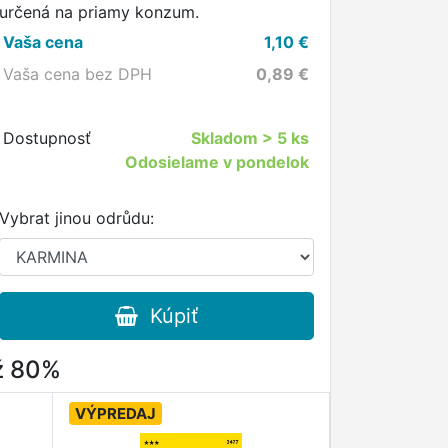
určená na priamy konzum.
Vaša cena
1,10
€
Vaša cena bez DPH
0,89
€
Dostupnosť
Skladom
> 5 ks
Odosielame v pondelok
Vybrat jinou odrůdu:
Kúpiť
až 80%
VÝPREDAJ