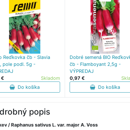
 Reďkovka čb - Slavia
Dobré semená BIO Reďkov
, pole podl. 5g -
čb - Flamboyant 2,5g -
REDAJ
VÝPREDAJ
 €
Skladom
0,97 €
Skl
Do košíka
Do košíka
drobný popis
ev / Raphanus sativus L. var. major A. Voss