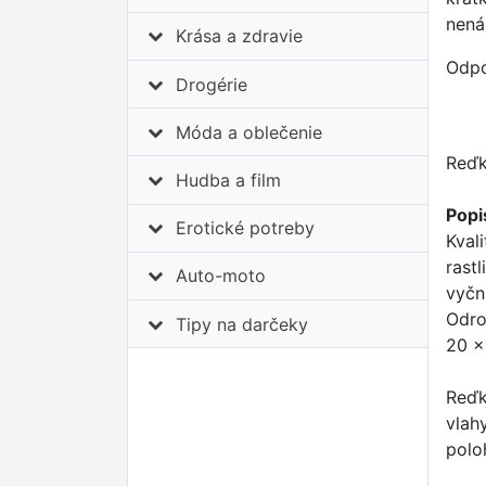
nená
Krása a zdravie
Odpo
Drogérie
Móda a oblečenie
Reďk
Hudba a film
Popi
Erotické potreby
Kval
rast
Auto-moto
vyčn
Odro
Tipy na darčeky
20 ×
Reďk
vlah
polo