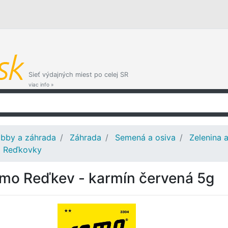
Sieť výdajných miest po celej SR
viac info »
bby a záhrada
Záhrada
Semená a osiva
Zelenina 
Reďkovky
mo Reďkev - karmín červená 5g