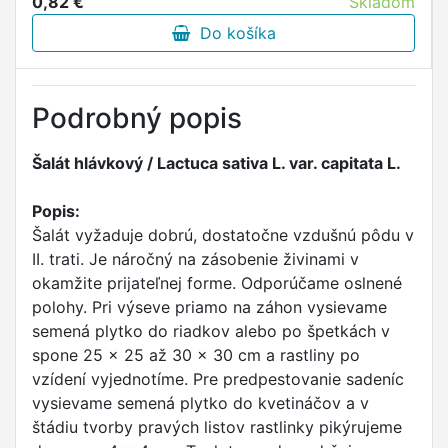
0,82 €
Skladom
Do košíka
Podrobný popis
Šalát hlávkový / Lactuca sativa L. var. capitata L.
Popis:
Šalát vyžaduje dobrú, dostatočne vzdušnú pôdu v
II. trati. Je náročný na zásobenie živinami v
okamžite prijateľnej forme. Odporúčame oslnené
polohy. Pri výseve priamo na záhon vysievame
semená plytko do riadkov alebo po špetkách v
spone 25 x 25 až 30 x 30 cm a rastliny po
vzídení vyjednotíme. Pre predpestovanie sadeníc
vysievame semená plytko do kvetináčov a v
štádiu tvorby pravých listov rastlinky pikýrujeme