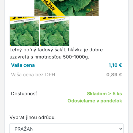
Letný poľný ľadový šalát, hlávka je dobre
uzavretá s hmotnosťou 500-1000g.
Vaša cena
1,10
€
Vaša cena bez DPH
0,89
€
Dostupnosť
Skladom
> 5 ks
Odosielame v pondelok
Vybrat jinou odrůdu: