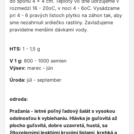
do sponu 4 x 4 cm. Teploty vo dne udržujeme v
rozmedzí 16 - 20oC, v noci 4 - 6oC. Vysádzame
pri 4 - 6 pravých listoch plytko na záhon tak, aby
sme nezahrnuli srdiečko rastliny. Zavlažujeme
pravidelne menšími dávkami vody.
HTS:
1 - 1,5 g
V 1 g:
800 - 1000 semien
Výsev:
marec - jún
Úroda:
júl - september
odroda:
Pražania - letné poľný ľadový šalát s vysokou
odolnosťou k vybiehaniu. Hlávka je guľovitá až
plocho guľovitá, dobre uzavretá, hustá, sa
žltozelenými lesklými krycími listami, krehká a