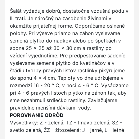
Šalát vyžaduje dobrú, dostatočne vzdušnú pôdu v
II. trati. Je náročný na zásobenie živinami v
okamžite prijateľnej forme. Odporúčame oslnené
polohy. Pri výseve priamo na záhon vysievame
semená plytko do riadkov alebo po špetkách v
spone 25 x 25 až 30 x 30 cm a rastliny po
vzídení vyjednotíme. Pre predpestovanie sadeníc
vysievame semená plytko do kvetináčov a v
štádiu tvorby pravých listov rastlinky pikýrujeme
do sponu 4 x 4 cm. Teploty vo dne udržujeme v
rozmedzí 16 - 20 ° C, v noci 4 - 6 ° C. Vysádzame
pri 4 - 6 pravých listoch plytko na záhon tak, aby
sme nezahrnuli srdiečko rastliny. Zavlažujeme
pravidelne menšími dávkami vody.
POROVNANIE ODRÔD
Vysvetlivky: Z - zelená, TZ - tmavo zelená, SZ -
svetlo zelená, ŽZ - žltozelená; J - jarné, L - letné