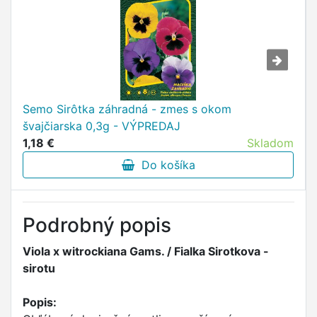
Semo Sirôtka záhradná - zmes s okom
švajčiarska 0,3g - VÝPREDAJ
1,18 €
Skladom
Do košíka
Podrobný popis
Viola x witrockiana Gams. / Fialka Sirotkova -
sirotu
Popis: