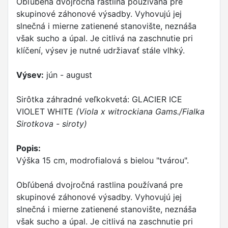
Obľúbená dvojročná rastlina používaná pre
skupinové záhonové výsadby. Vyhovujú jej
slnečná i mierne zatienené stanovište, neznáša
však sucho a úpal. Je citlivá na zaschnutie pri
klíčení, výsev je nutné udržiavať stále vlhký.
Výsev:
jún - august
Sirôtka záhradné veľkokvetá: GLACIER ICE
VIOLET WHITE
(Viola x witrockiana Gams./Fialka
Sirotkova - siroty)
Popis:
Výška 15 cm, modrofialová s bielou "tvárou".
Obľúbená dvojročná rastlina používaná pre
skupinové záhonové výsadby. Vyhovujú jej
slnečná i mierne zatienené stanovište, neznáša
však sucho a úpal. Je citlivá na zaschnutie pri