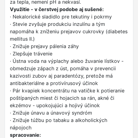
za tepla, nemení pH a nekvasí.
Využitie - v čerstvej podobe aj sušené:
· Nekalorické sladidlo pre tekutiny i pokrmy
· Stevie zvyšuje produkciu inzulínu a tým
napomáha k zníženiu prejavov cukrovky (diabetes
mellitus II.)
· Znižuje prejavy pálenia záhy
· Zlepšuje trávenie
· Ústna voda na výplachy alebo žuvanie lístkov -
obmedzuje zápach z úst, pomáha v prevencii
kazivosti zubov aj paradentózy, pretože má
antibakteriálne a protivírusový účinok
· Pár kvapiek koncentrátu na vatičke k potieranie
poštípaných miest či hojacich sa rán, akné či
ekzémov - upokojujúci a hojivý účinok
· Znižuje únavu a únavový syndróm
· Znižuje túžbu po tabaku a alkoholických
nápojoch
spracovanie: