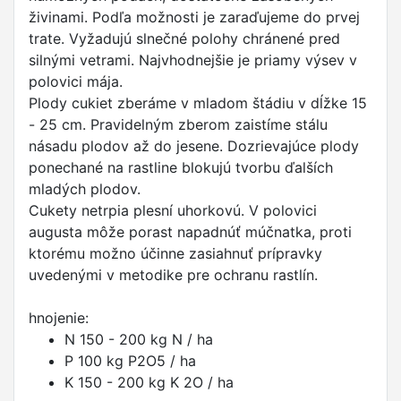
živinami. Podľa možnosti je zaraďujeme do prvej
trate. Vyžadujú slnečné polohy chránené pred
silnými vetrami. Najvhodnejšie je priamy výsev v
polovici mája.
Plody cukiet zberáme v mladom štádiu v dĺžke 15
- 25 cm. Pravidelným zberom zaistíme stálu
násadu plodov až do jesene. Dozrievajúce plody
ponechané na rastline blokujú tvorbu ďalších
mladých plodov.
Cukety netrpia plesní uhorkovú. V polovici
augusta môže porast napadnúť múčnatka, proti
ktorému možno účinne zasiahnuť prípravky
uvedenými v metodike pre ochranu rastlín.
hnojenie:
N 150 - 200 kg N / ha
P 100 kg P2O5 / ha
K 150 - 200 kg K 2O / ha