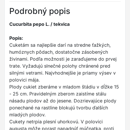
Podrobný popis
Cucurbita pepo L. / tekvica
Popis:
Cuketám sa najlepšie darí na stredne ťažkých,
humóznych pôdach, dostatočne zásobených
živinami. Podľa možnosti je zaraďujeme do prvej
trate. Vyžadujú slnečné polohy chránené pred
silnými vetrami. Najvhodnejšie je priamy výsev v
polovici mája.
Plody cukiet zberáme v mladom štádiu v dĺžke 15
- 25 cm. Pravidelným zberom zaistíme stálu
násadu plodov až do jesene. Dozrievajúce plody
ponechané na rastline blokujú tvorbu ďalších
mladých plodov.
Cukety netrpia plesní uhorkovú. V polovici
augusta môže porast napadnúť múčnatka, proti