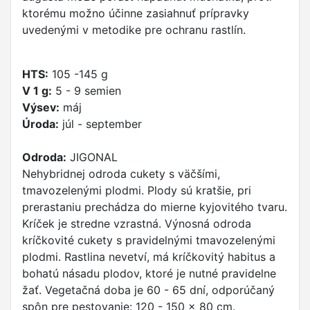
ktorému možno účinne zasiahnuť prípravky
uvedenými v metodike pre ochranu rastlín.
HTS:
105 -145 g
V 1 g:
5 - 9 semien
Výsev:
máj
Úroda:
júl - september
Odroda:
JIGONAL
Nehybridnej odroda cukety s väčšími,
tmavozelenými plodmi. Plody sú kratšie, pri
prerastaniu prechádza do mierne kyjovitého tvaru.
Kríček je stredne vzrastná. Výnosná odroda
kríčkovité cukety s pravidelnými tmavozelenými
plodmi. Rastlina nevetví, má kríčkovitý habitus a
bohatú násadu plodov, ktoré je nutné pravidelne
žať. Vegetačná doba je 60 - 65 dní, odporúčaný
spôn pre pestovanie: 120 - 150 x 80 cm.