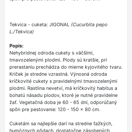
Tekvica - cuketa: JIGONAL
(Cucurbita pepo
L./Tekvica)
Popis:
Nehybridnej odroda cukety s väčšími,
tmavozelenými plodmi. Plody sú kratšie, pri
prerastaniu prechádza do mierne kyjovitého tvaru.
Kríček je stredne vzrastná. Výnosná odroda
kríčkovité cukety s pravidelnými tmavozelenými
plodmi. Rastlina nevetví, má kríčkovitý habitus a
bohatú násadu plodov, ktoré je nutné pravidelne
žať. Vegetačná doba je 60 - 65 dní, odporúčaný
spôn pre pestovanie: 120 - 150 x 80 cm.
Cuketám sa najlepšie darí na stredne ťažkých,
humóznych pôdach, dostatočne zásobených