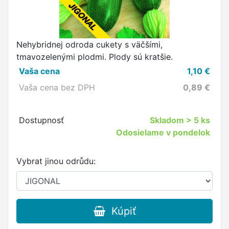
Nehybridnej odroda cukety s väčšími,
tmavozelenými plodmi. Plody sú kratšie.
Vaša cena
1,10
€
Vaša cena bez DPH
0,89
€
Dostupnosť
Skladom
> 5 ks
Odosielame v pondelok
Vybrat jinou odrůdu:
Kúpiť