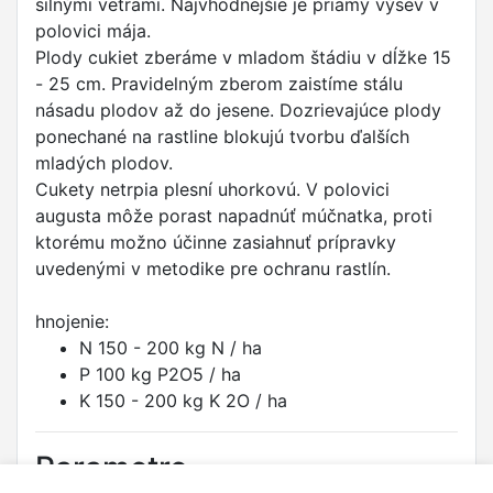
silnými vetrami. Najvhodnejšie je priamy výsev v
polovici mája.
Plody cukiet zberáme v mladom štádiu v dĺžke 15
- 25 cm. Pravidelným zberom zaistíme stálu
násadu plodov až do jesene. Dozrievajúce plody
ponechané na rastline blokujú tvorbu ďalších
mladých plodov.
Cukety netrpia plesní uhorkovú. V polovici
augusta môže porast napadnúť múčnatka, proti
ktorému možno účinne zasiahnuť prípravky
uvedenými v metodike pre ochranu rastlín.
hnojenie:
N 150 - 200 kg N / ha
P 100 kg P2O5 / ha
K 150 - 200 kg K 2O / ha
Parametre