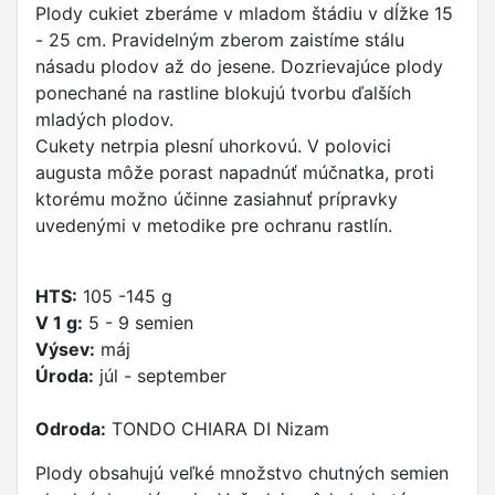
Plody cukiet zberáme v mladom štádiu v dĺžke 15
- 25 cm. Pravidelným zberom zaistíme stálu
násadu plodov až do jesene. Dozrievajúce plody
ponechané na rastline blokujú tvorbu ďalších
mladých plodov.
Cukety netrpia plesní uhorkovú. V polovici
augusta môže porast napadnúť múčnatka, proti
ktorému možno účinne zasiahnuť prípravky
uvedenými v metodike pre ochranu rastlín.
HTS:
105 -145 g
V 1 g:
5 - 9 semien
Výsev:
máj
Úroda:
júl - september
Odroda:
TONDO CHIARA DI Nizam
Plody obsahujú veľké množstvo chutných semien