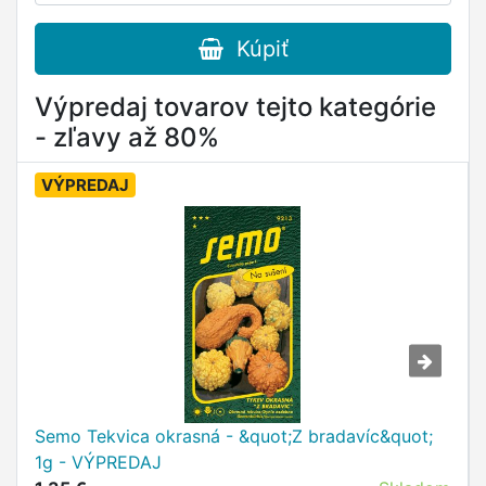
Kúpiť
Výpredaj tovarov tejto kategórie
- zľavy až 80%
VÝPREDAJ
Semo Tekvica okrasná - &quot;Z bradavíc&quot;
1g - VÝPREDAJ