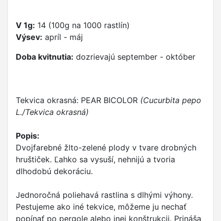
V 1g:
14 (100g na 1000 rastlín)
Výsev:
apríl - máj
Doba kvitnutia:
dozrievajú september - október
Tekvica okrasná: PEAR BICOLOR
(Cucurbita pepo
L./Tekvica okrasná)
Popis:
Dvojfarebné žlto-zelené plody v tvare drobných
hruštiček. Ľahko sa vysuší, nehnijú a tvoria
dlhodobú dekoráciu.
Jednoročná poliehavá rastlina s dlhými výhony.
Pestujeme ako iné tekvice, môžeme ju nechať
popínať po pergole alebo inej konštrukcii. Prináša