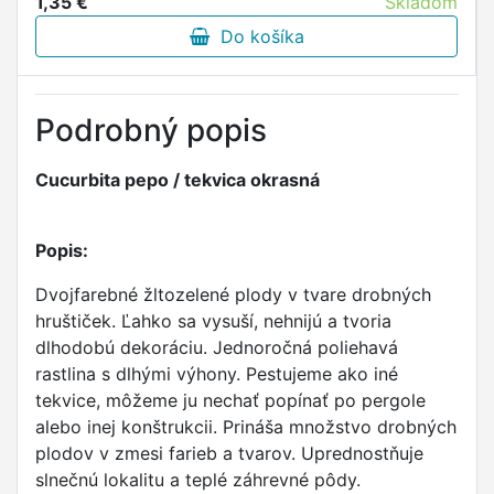
1,35 €
Skladom
Do košíka
Podrobný popis
Cucurbita pepo / tekvica okrasná
Popis:
Dvojfarebné žltozelené plody v tvare drobných
hruštiček. Ľahko sa vysuší, nehnijú a tvoria
dlhodobú dekoráciu. Jednoročná poliehavá
rastlina s dlhými výhony. Pestujeme ako iné
tekvice, môžeme ju nechať popínať po pergole
alebo inej konštrukcii. Prináša množstvo drobných
plodov v zmesi farieb a tvarov. Uprednostňuje
slnečnú lokalitu a teplé záhrevné pôdy.