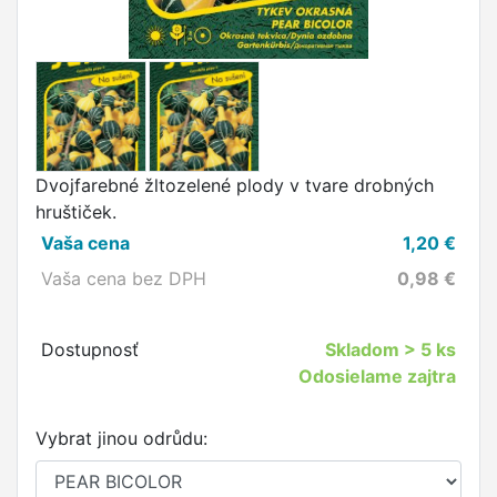
Dvojfarebné žltozelené plody v tvare drobných
hruštiček.
Vaša cena
1,20
€
Vaša cena bez DPH
0,98
€
Dostupnosť
Skladom
> 5 ks
Odosielame zajtra
Vybrat jinou odrůdu: