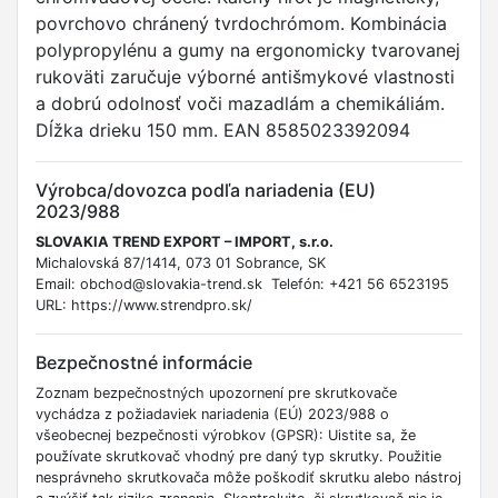
povrchovo chránený tvrdochrómom. Kombinácia
polypropylénu a gumy na ergonomicky tvarovanej
rukoväti zaručuje výborné antišmykové vlastnosti
a dobrú odolnosť voči mazadlám a chemikáliám.
Dĺžka drieku 150 mm. EAN 8585023392094
Výrobca/dovozca podľa nariadenia (EU)
2023/988
SLOVAKIA TREND EXPORT – IMPORT, s.r.o.
Michalovská 87/1414, 073 01 Sobrance, SK
Email: obchod@slovakia-trend.sk Telefón: +421 56 6523195
URL: https://www.strendpro.sk/
Bezpečnostné informácie
Zoznam bezpečnostných upozornení pre skrutkovače
vychádza z požiadaviek nariadenia (EÚ) 2023/988 o
všeobecnej bezpečnosti výrobkov (GPSR): Uistite sa, že
používate skrutkovač vhodný pre daný typ skrutky. Použitie
nesprávneho skrutkovača môže poškodiť skrutku alebo nástroj