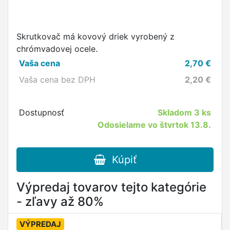
Skrutkovač má kovový driek vyrobený z
chrómvadovej ocele.
Vaša cena
2,70
€
Vaša cena bez DPH
2,20
€
Dostupnosť
Skladom
3 ks
Odosielame vo štvrtok 13.8.
Kúpiť
Výpredaj tovarov tejto kategórie
- zľavy až 80%
VÝPREDAJ