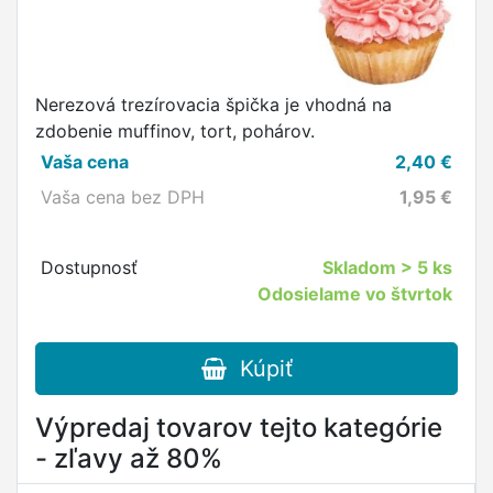
Nerezová trezírovacia špička je vhodná na
zdobenie muffinov, tort, pohárov.
Vaša cena
2,40
€
Vaša cena bez DPH
1,95
€
Dostupnosť
Skladom
> 5 ks
Odosielame vo štvrtok
Kúpiť
Výpredaj tovarov tejto kategórie
- zľavy až 80%