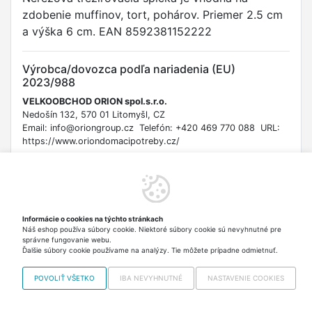
zdobenie muffinov, tort, pohárov. Priemer 2.5 cm
a výška 6 cm. EAN 8592381152222
Výrobca/dovozca podľa nariadenia (EU)
2023/988
VELKOOBCHOD ORION spol.s.r.o.
Nedošín 132, 570 01 Litomyšl, CZ
Email: info@oriongroup.cz Telefón: +420 469 770 088 URL:
https://www.oriondomacipotreby.cz/
Bezpečnostné informácie
Tento výrobok obsahuje ostré hrany, ktoré môžu spôsobiť
porezanie. Nie je to hračka. Uchovávajte mimo dosahu detí
Informácie o cookies na týchto stránkach
mladších ako 3 roky z dôvodu rizika udusenia malými časťami
Náš eshop používa súbory cookie. Niektoré súbory cookie sú nevyhnutné pre
a ostrými hranami. Výrobok je určený na styk s potravinami.
správne fungovanie webu.
Po použití dôkladne očistite.
Ďalšie súbory cookie používame na analýzy. Tie môžete prípadne odmietnuť.
POVOLIŤ VŠETKO
IBA NEVYHNUTNÉ
NASTAVENIE COOKIES
Copyright © 2012-2026 VISO TRADE s.r.o.,
info@vrabciak.sk