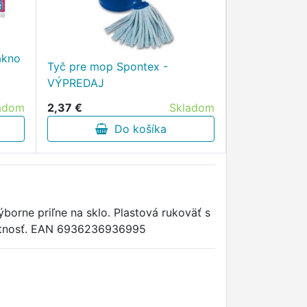
ákno
Tyč pre mop Spontex -
VÝPREDAJ
adom
2,37 €
Skladom
Do košíka
výborne priľne na sklo. Plastová rukoväť s
motnosť. EAN 6936236936995