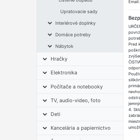
Email
Upratovacie sady
Bezp
Interiérové doplnky
URČEN
povrc
Domáce potreby
potre
Pred 
Nábytok
poškr
zvýše
Hračky
ČISTI
odpor
Elektronika
Použí
silikó
Počítače a notebooky
primá
nevho
odstrá
TV, audio-video, foto
jemným
4. Sk
Deti
zabrán
miest
Kancelária a papiernictvo
umožň