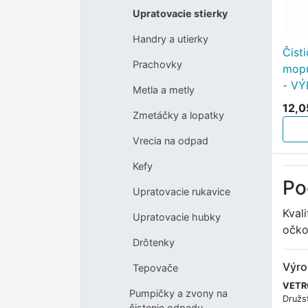
Upratovacie stierky
Handry a utierky
Čist
Prachovky
mopu
- V
Metla a metly
12,0
Zmetáčky a lopatky
Vrecia na odpad
Kefy
Po
Upratovacie rukavice
Kval
Upratovacie hubky
očko
Drôtenky
Výro
Tepovače
VETRO
Pumpičky a zvony na
Družst
čistenie odpadu