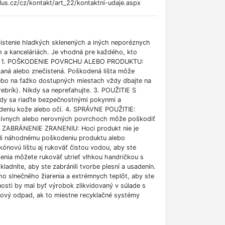
us.cz/cz/kontakt/art_22/kontaktni-udaje.aspx
istenie hladkých sklenených a iných neporéznych
h a kanceláriách. Je vhodná pre každého, kto
NY: 1. POŠKODENIE POVRCHU ALEBO PRODUKTU:
skaná alebo znečistená. Poškodená lišta môže
alebo na ťažko dostupných miestach vždy dbajte na
ebrík). Nikdy sa nepreťahujte. 3. POUŽITIE S
ždy sa riaďte bezpečnostnými pokynmi a
ždeniu kože alebo očí. 4. SPRÁVNE POUŽITIE:
razívnych alebo nerovných povrchoch môže poškodiť
. 5. ZABRÁNENIE ZRANENIU: Hoci produkt nie je
ili náhodnému poškodeniu produktu alebo
ónovú lištu aj rukoväť čistou vodou, aby ste
stenia môžete rukoväť utrieť vlhkou handričkou s
adníte, aby ste zabránili tvorbe plesní a usadenín.
o slnečného žiarenia a extrémnych teplôt, aby ste
nosti by mal byť výrobok zlikvidovaný v súlade s
tový odpad, ak to miestne recyklačné systémy