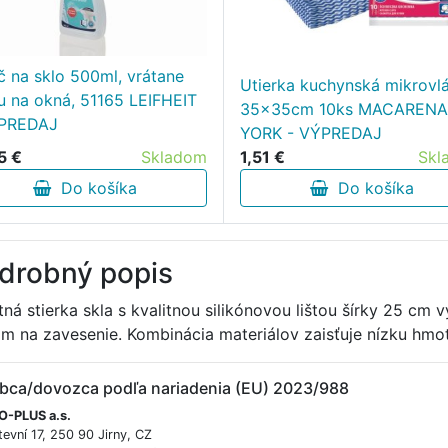
ič na sklo 500ml, vrátane
Utierka kuchynská mikrovl
 na okná, 51165 LEIFHEIT
35x35cm 10ks MACARENA
ÝPREDAJ
YORK - VÝPREDAJ
5 €
Skladom
1,51 €
Skl
Do košíka
Do košíka
drobný popis
itná stierka skla s kvalitnou silikónovou lištou šírky 25 cm 
m na zavesenie. Kombinácia materiálov zaisťuje nízku h
bca/dovozca podľa nariadenia (EU) 2023/988
-PLUS a.s.
evní 17, 250 90 Jirny, CZ