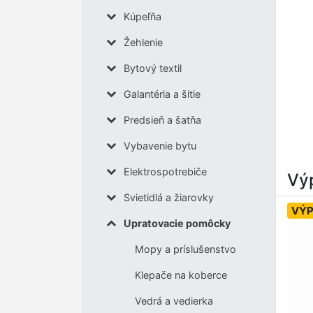
Kúpeľňa
Žehlenie
Bytový textil
Galantéria a šitie
Predsieň a šatňa
Vybavenie bytu
Elektrospotrebiče
Výp
Svietidlá a žiarovky
VÝP
Upratovacie pomôcky
Mopy a príslušenstvo
Klepače na koberce
Vedrá a vedierka