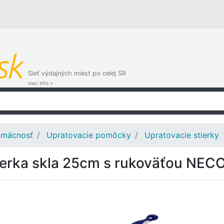
Sieť výdajných miest po celej SR
viac info »
mácnosť
Upratovacie pomôcky
Upratovacie stierky
ierka skla 25cm s rukoväťou NEC