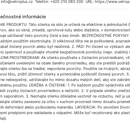
: info@vetroplus.cz Telefón: +420 210 083 200 URL: https://www.vetropl
ečnostné informácie
IE PRODUKTU: Táto stierka na sklo je určená na efektívne a jednoduché č
hov, ako sú okná, zrkadlá, sprchové kúty alebo dlaždice, v domácnostiac
buje udržiavať tieto povrchy čisté a bez šmúh. BEZPEČNOSTNÉ POKY
každým použitím skontrolujte, či silikónová lišta nie je poškodená, popra
iabať čistený povrch alebo byť neúčinná. 2. PÁD: Pri čistení vo výškach 
nú opatrnosť a používajte vhodné bezpečnostné pomôcky (napr. stabilný r
ACIMI PROSTRIEDKAMI: Ak stierku používate s čistiacimi prostriedkami, v
účaniami uvedenými na obale daného prostriedku, aby ste predišli podrá
vajte stierku iba na hladké, neporézne povrchy. Použitie na hrubých, ab
novú lištu, znížiť účinnosť stierky a potenciálne poškodiť čistený povrch
rne nebezpečný, udržiavajte ho mimo dosahu malých detí, aby ste zabrán
dnému použitiu. ÚDRŽBA A ČISTENIE: 1. Po každom použití opláchnite silik
nili zvyšky čistiacich prostriedkov a nečistôt. 2. V prípade silného zneči
 saponátom. 3. Nechajte stierku dôkladne uschnúť na vzduchu, než ju uskl
ladujte stierku zavesenú za očko v suchom prostredí mimo dosahu priameh
ili deformácii alebo poškodeniu materiálu. LIKVIDÁCIA: Po skončení život
nymi predpismi pre nakladanie s odpadmi. Môže byť recyklovaný ako plas
ujú.