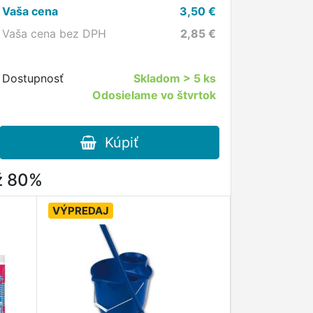
Vaša cena
3,50
€
Vaša cena bez DPH
2,85
€
Dostupnosť
Skladom
> 5 ks
Odosielame vo štvrtok
Kúpiť
až 80%
VÝPREDAJ