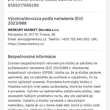
8585017666286
Výrobca/dovozca podľa nariadenia (EU)
2023/988
MERKURY MARKET Slovakia s.r.o.
Nitrianska 41, 917 01 Trnava, SK
Email: eshop@merkury.cz Telefón: +420 730 840 920 URL:
https://www.merkury.cz
Bezpečnostné informácie
Zoznam bezpečnostných varovaní pre kľučky je založený na
požiadavkách nariadenia (EÚ) 2023/988 o všeobecnej
bezpečnosti výrobkov (GPSR): Uistite sa, že je kľučka správne
upevnená, aby sa zabránilo jej uvoľneniu a vypadnutiu, čo by
mohlo spôsobiť zranenie. Pravidelne kontrolujte kľučku z
hľadiska ostrých hrán alebo poškodenia, ktoré by mohlo viesť
k poraneniu. Vyhnite sa nadmernému zaťažovaniu kľučky, napr.
zavesením ťažkých predmetov na ňu, aby ste zabránili jej
zlomeniu. Vyberte si kľučky vyrobené z netoxických
materiálov, najmä ak sú v dome malé deti, ktoré si môžu vziať
kľučku do úst. Udržujte kľučku v čistote, aby ste zabránili