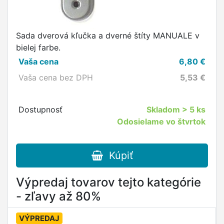
Sada dverová kľučka a dverné štíty MANUALE v
bielej farbe.
Vaša cena
6,80
€
Vaša cena bez DPH
5,53
€
Dostupnosť
Skladom
> 5 ks
Odosielame vo štvrtok
Kúpiť
Výpredaj tovarov tejto kategórie
- zľavy až 80%
VÝPREDAJ