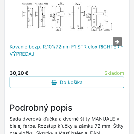
Kovanie bezp. R.101/72mm F1 STR elox RICHTER -
VÝPREDAJ
30,20 €
Skladom
Do košíka
Podrobný popis
Sada dverová kľučka a dverné štíty MANUALE v
bielej farbe. Rozstup kľučky a zámku 72 mm. Štíty
pre vložku. Skrutky súčasť balenia. EAN