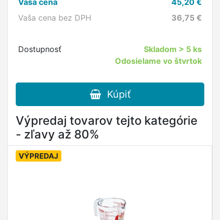
Vaša cena
45,20
€
Vaša cena bez DPH
36,75
€
Dostupnosť
Skladom
> 5 ks
Odosielame vo štvrtok
Kúpiť
Výpredaj tovarov tejto kategórie
- zľavy až 80%
VÝPREDAJ