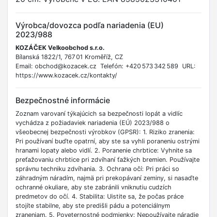
Výrobca/dovozca podľa nariadenia (EU)
2023/988
KOZÁČEK Velkoobchod s.r.o.
Bílanská 1822/1, 767 01 Kroměříž, CZ
Email: obchod@kozacek.cz Telefón: +420 573 342 589 URL:
https://www.kozacek.cz/kontakty/
Bezpečnostné informácie
Zoznam varovaní týkajúcich sa bezpečnosti lopát a vidlíc
vychádza z požiadaviek nariadenia (EÚ) 2023/988 o
všeobecnej bezpečnosti výrobkov (GPSR): 1. Riziko zranenia:
Pri používaní buďte opatrní, aby ste sa vyhli poraneniu ostrými
hranami lopaty alebo vidlí. 2. Poranenie chrbtice: Vyhnite sa
preťažovaniu chrbtice pri zdvíhaní ťažkých bremien. Používajte
správnu techniku zdvíhania. 3. Ochrana očí: Pri práci so
záhradným náradím, najmä pri prekopávaní zeminy, si nasaďte
ochranné okuliare, aby ste zabránili vniknutiu cudzích
predmetov do očí. 4. Stabilita: Uistite sa, že počas práce
stojíte stabilne, aby ste predišli pádu a potenciálnym
zraneniam. 5. Poveternostné podmienky: Nepoužívajte náradie