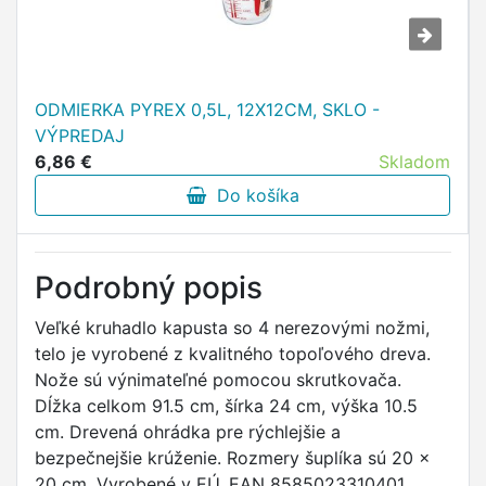
ODMIERKA PYREX 0,5L, 12X12CM, SKLO -
VÝPREDAJ
6,86 €
Skladom
Do košíka
Podrobný popis
Veľké kruhadlo kapusta so 4 nerezovými nožmi,
telo je vyrobené z kvalitného topoľového dreva.
Nože sú výnimateľné pomocou skrutkovača.
Dĺžka celkom 91.5 cm, šírka 24 cm, výška 10.5
cm. Drevená ohrádka pre rýchlejšie a
bezpečnejšie krúženie. Rozmery šuplíka sú 20 x
20 cm. Vyrobené v EÚ. EAN 8585023310401