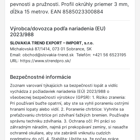
pevnosti a pružnosti. Profil okrúhly priemer 3 mm,
dĺžka 15 metrov. EAN 8585023300884
Výrobca/dovozca podľa nariadenia (EU)
2023/988
SLOVAKIA TREND EXPORT – IMPORT, s.r.o.
Michalovská 87/1414, 073 01 Sobrance, SK
Email: obchod@slovakia-trend.sk Telefón: +421 56 6523195
URL: https://www.strendpro.sk/
Bezpečnostné informácie
Zoznam varovaní týkajúcich sa bezpečnosti lopát a vidlíc
vychádza z požiadaviek nariadenia (EÚ) 2023/988 o
všeobecnej bezpečnosti výrobkov (GPSR): 1. Riziko zranenia:
Pri používaní buďte opatrní, aby ste sa vyhli poraneniu ostrými
hranami lopaty alebo vidlí. 2. Poranenie chrbtice: Vyhnite sa
preťažovaniu chrbtice pri zdvíhaní ťažkých bremien. Používajte
správnu techniku zdvíhania. 3. Ochrana očí: Pri práci so
záhradným náradím, najmä pri prekopávaní zeminy, si nasaďte
ochranné okuliare, aby ste zabránili vniknutiu cudzích
predmetov do očí. 4. Stabilita: Uistite sa, že počas práce