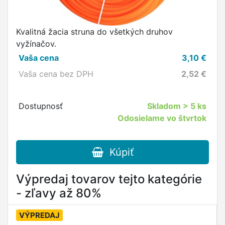
Kvalitná žacia struna do všetkých druhov
vyžínačov.
Vaša cena
3,10
€
Vaša cena bez DPH
2,52
€
Dostupnosť
Skladom
> 5 ks
Odosielame vo štvrtok
Kúpiť
Výpredaj tovarov tejto kategórie
- zľavy až 80%
VÝPREDAJ