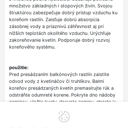
množstvo základných i stopových živín. Svojou
štruktúrou zabezpečuje dobrý prístup vzduchu ku
koreňom rastlín. Zaisťuje dobrú absorpcia
zásobnej vody a priaznivú záhřevnost aj pri
nižších teplotách okolitého vzduchu. Urýchľuje
zakoreňovanie kvetín. Podporuje dobrý rozvoj
koreňového systému.
použitie:
Pred presádzaním balkónových rastlín zaistite
odvod vody z kvetináčov či truhlíkov. Balmi
koreňov presádzaných kvetín premasírujte rúk a
odstráňte odumreté korene. Pokryte dno nádoby
zeminou, vložte kvety, dosypte zeminu, straste ju,
utuží a doplňte do úrovne asi 2 cm pod horný
okraj nádoby. Počas vegetácie prihnojujte
vhodným kombinovaným hnojivom, a to prvýkrát