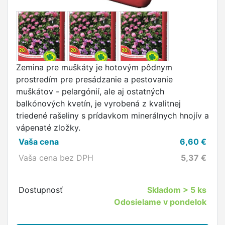
Zemina pre muškáty je hotovým pôdnym
prostredím pre presádzanie a pestovanie
muškátov - pelargónií, ale aj ostatných
balkónových kvetín, je vyrobená z kvalitnej
triedené rašeliny s prídavkom minerálnych hnojív a
vápenaté zložky.
Vaša cena
6,60
€
Vaša cena bez DPH
5,37
€
Dostupnosť
Skladom
> 5 ks
Odosielame v pondelok