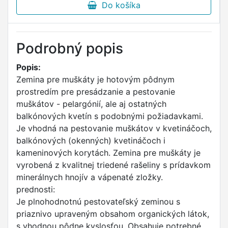
Do košíka
Podrobný popis
Popis:
Zemina pre muškáty je hotovým pôdnym
prostredím pre presádzanie a pestovanie
muškátov - pelargónií, ale aj ostatných
balkónových kvetín s podobnými požiadavkami.
Je vhodná na pestovanie muškátov v kvetináčoch,
balkónových (okenných) kvetináčoch i
kameninových korytách. Zemina pre muškáty je
vyrobená z kvalitnej triedené rašeliny s prídavkom
minerálnych hnojív a vápenaté zložky.
prednosti:
Je plnohodnotnú pestovateľský zeminou s
priaznivo upraveným obsahom organických látok,
s vhodnou pôdne kyslosťou. Obsahuje potrebné